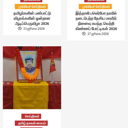
முக்கியச் செய்திகள்
முக்கியச் செய்திகள்
தமிழர்களின் பண்பாட்டு
இத்தாலி பலெர்மோ நகரில்
விழாக்களின் ஒன்றான
நடைபெற்ற தேசிய மாவீரர்
ஆடிப்பெருவிழா 2026
நினைவு சுமந்த வெற்றி
கிண்ணப் போட்டிகள் 2026
21 ஜூலை 2026
17 ஜூலை 2026
செய்திகள்
தமிழ் தகவல் மையம்