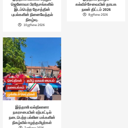
ஜெனோவா பிரதேசங்களில்
கல்விச்சேவையின் தாயக
இடம்பெற்ற தேசத்தின்
நலன் திட்டம் 2026
புயல்களின் நினைவேந்தல்
8 ஜூலை 2026
நிகழ்வு.
10 ஜூலை 2026
செய்திகள்
தமிழ் தகவல் மையம்
தலையங்கம்
முக்கியச் செய்திகள்
இத்தாலி வல்திலானா
நகரசபையின் ஏற்பாட்டில்
நடைபெற்ற பல்லின மக்களின்
நிகழ்வில் ஈழத்தமிழர்கள்
7 ஜூலை 2026