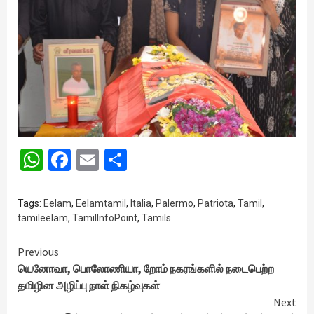
WhatsApp
Facebook
Email
Share
Tags:
Eelam
,
Eelamtamil
,
Italia
,
Palermo
,
Patriota
,
Tamil
,
tamileelam
,
TamilInfoPoint
,
Tamils
Continue
Previous
யெனோவா, பொலோணியா, றோம் நகரங்களில் நடைபெற்ற
Reading
தமிழின அழிப்பு நாள் நிகழ்வுகள்
Next