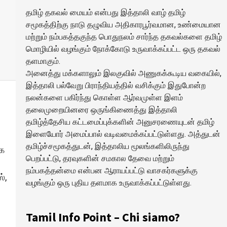
தமிழ் தகவல் மையம் என்பது இத்தாலி வாழ் தமிழ்
சமூகத்திற்கு நாடு தழுவிய அதிகாரபூர்வமான, உண்மையான
மற்றும் நம்பகத்தகுந்த பொதுநலம் சார்ந்த தகவல்களை தமிழ்
மொழியில் வழங்கும் நோக்கோடு உருவாக்கப்பட்ட ஒரு தகவல்
தளமாகும்.
அனைத்து மக்களாலும் இலகுவில் அணுகக்கூடிய வகையில்,
இத்தாலி பல்வேறு பிராந்தியத்தில் வசிக்கும் இதுபோன்ற
நலன்களை பகிர்ந்து கொள்ள ஆர்வமுள்ள இளம்
தலைமுறையினரை ஒருங்கிணைத்து இத்தாலி
தமிழ்த்தேசிய கட்டமைப்புக்களின் அனுசரணையுடன் தமிழ்
இளையோர் அமைப்பால் வடிவமைக்கப்பட்டுள்ளது. அத்துடன்
தமிழ்ச்சமூகத்துடன், இத்தாலிய மூலங்களிலிருந்து
ாக
பெறப்பட்டு, தரவுகளின் சமகால தேவை மற்றும்
நம்பகத்தன்மை என்பன ஆராயப்பட்டு வாசகர்களுக்கு
்,
வழங்கும் ஒரு புதிய தளமாக உருவாக்கப்பட்டுள்ளது.
Tamil Info Point – Chi siamo?