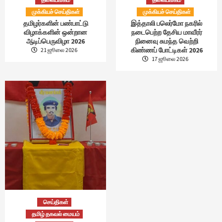
முக்கியச் செய்திகள்
முக்கியச் செய்திகள்
தமிழர்களின் பண்பாட்டு
இத்தாலி பலெர்மோ நகரில்
விழாக்களின் ஒன்றான
நடைபெற்ற தேசிய மாவீரர்
ஆடிப்பெருவிழா 2026
நினைவு சுமந்த வெற்றி
கிண்ணப் போட்டிகள் 2026
21 ஜூலை 2026
17 ஜூலை 2026
செய்திகள்
தமிழ் தகவல் மையம்