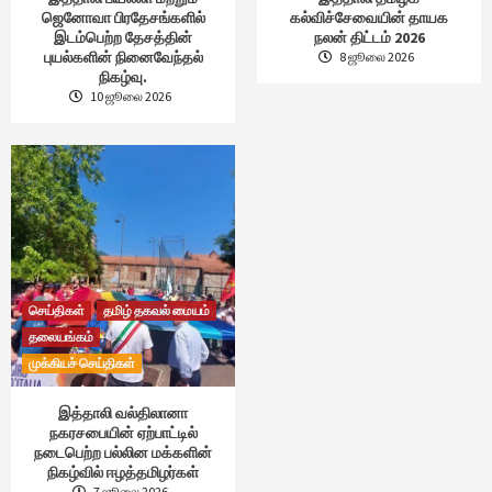
ஜெனோவா பிரதேசங்களில்
கல்விச்சேவையின் தாயக
இடம்பெற்ற தேசத்தின்
நலன் திட்டம் 2026
புயல்களின் நினைவேந்தல்
8 ஜூலை 2026
நிகழ்வு.
10 ஜூலை 2026
செய்திகள்
தமிழ் தகவல் மையம்
தலையங்கம்
முக்கியச் செய்திகள்
இத்தாலி வல்திலானா
நகரசபையின் ஏற்பாட்டில்
நடைபெற்ற பல்லின மக்களின்
நிகழ்வில் ஈழத்தமிழர்கள்
7 ஜூலை 2026