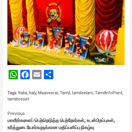
WhatsApp
Facebook
Email
Share
Tags:
Italia
,
Italy
,
Maaveerar
,
Tamil
,
tamileelam
,
TamilInfoPoint
,
tamilsresist
Continue
Previous
மாவீரர்களைப் பெற்றெடுத்த பெற்றோர்கள், உடன்பிறப்புகள்,
Reading
உரித்துடையோர்களுக்கான மதிப்பளிப்பு நிகழ்வு