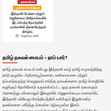
தலையங்கம்
முக்கியச் செய்திகள்
இத்தாலி பியல்லா மற்றும்
ஜெனோவா பிரதேசங்களில்
இடம்பெற்ற தேசத்தின்
புயல்களின் நினைவேந்தல்
நிகழ்வு.
10 ஜூலை 2026
தமிழ் தகவல் மையம் – நாம் யார்?
தமிழ் தகவல் மையம் என்பது இத்தாலி வாழ் தமிழ் சமூகத்திற்கு
நாடு தழுவிய அதிகாரபூர்வமான, உண்மையான மற்றும்
நம்பகத்தகுந்த பொதுநலம் சார்ந்த தகவல்களை தமிழ் மொழியில்
வழங்கும் நோக்கோடு உருவாக்கப்பட்ட ஒரு தகவல் தளமாகும்.
அனைத்து மக்களாலும் இலகுவில் அணுகக்கூடிய வகையில்,
இத்தாலி பல்வேறு பிராந்தியத்தில் வசிக்கும் இதுபோன்ற
நலன்களை பகிர்ந்து கொள்ள ஆர்வமுள்ள இளம்
தலைமுறையினரை ஒருங்கிணைத்து இத்தாலி தமிழ்த்தேசிய