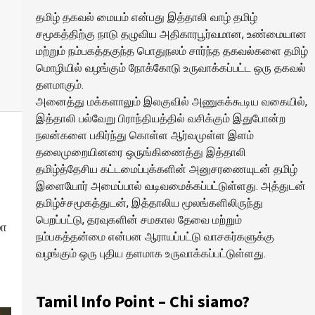
தமிழ் தகவல் மையம் என்பது இத்தாலி வாழ் தமிழ்
சமூகத்திற்கு நாடு தழுவிய அதிகாரபூர்வமான, உண்மையான
மற்றும் நம்பகத்தகுந்த பொதுநலம் சார்ந்த தகவல்களை தமிழ்
மொழியில் வழங்கும் நோக்கோடு உருவாக்கப்பட்ட ஒரு தகவல்
தளமாகும்.
அனைத்து மக்களாலும் இலகுவில் அணுகக்கூடிய வகையில்,
இத்தாலி பல்வேறு பிராந்தியத்தில் வசிக்கும் இதுபோன்ற
நலன்களை பகிர்ந்து கொள்ள ஆர்வமுள்ள இளம்
தலைமுறையினரை ஒருங்கிணைத்து இத்தாலி
தமிழ்த்தேசிய கட்டமைப்புக்களின் அனுசரணையுடன் தமிழ்
இளையோர் அமைப்பால் வடிவமைக்கப்பட்டுள்ளது. அத்துடன்
தமிழ்ச்சமூகத்துடன், இத்தாலிய மூலங்களிலிருந்து
பெறப்பட்டு, தரவுகளின் சமகால தேவை மற்றும்
ழா
நம்பகத்தன்மை என்பன ஆராயப்பட்டு வாசகர்களுக்கு
வழங்கும் ஒரு புதிய தளமாக உருவாக்கப்பட்டுள்ளது.
Tamil Info Point – Chi siamo?