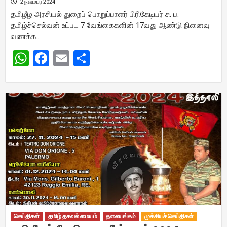
2 நவம்பர் 2024
தமிழீழ அரசியல் துறைப் பொறுப்பாளர் பிரிகேடியர் சு. ப.
தமிழ்ச்செல்வன் உட்பட 7 வேங்கைகளின் 17வது ஆண்டு நினைவு
வணக்க…
WhatsApp
Facebook
Email
Share
செய்திகள்
தமிழ் தகவல் மையம்
தலையங்கம்
முக்கியச் செய்திகள்