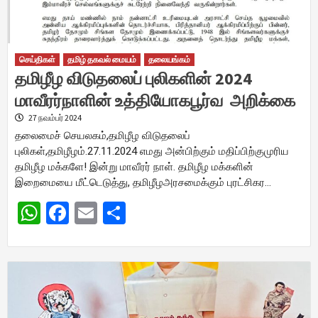
செய்திகள்
தமிழ் தகவல் மையம்
தலையங்கம்
தமிழீழ விடுதலைப் புலிகளின் 2024
மாவீரர்நாளின் உத்தியோகபூர்வ அறிக்கை
27 நவம்பர் 2024
தலைமைச் செயலகம்,தமிழீழ விடுதலைப்
புலிகள்,தமிழீழம்.27.11.2024 எமது அன்பிற்கும் மதிப்பிற்குமுரிய
தமிழீழ மக்களே! இன்று மாவீரர் நாள். தமிழீழ மக்களின்
இறைமையை மீட்டெடுத்து, தமிழீழஅரசமைக்கும் புரட்சிகர…
WhatsApp
Facebook
Email
Share