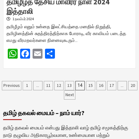
தமிழீழத் தேசிய மாவீரர் நாள் 2024
இத்தாலி
1 நவம்பர் 2024
தமிழீழம் எனும் உன்னத இலட்சியத்தை மனதில் நிறுத்தி,
தமிழினத்தின் சுதந்திரத்திற்காக போராடி, வீர காவியம் படைத்த
எமது வீரமறவர்களை நினைவுகூரும்…
WhatsApp
Facebook
Email
Share
Posts
Previous
1
11
12
13
15
16
17
20
…
14
…
Next
pagination
தமிழ் தகவல் மையம் – நாம் யார்?
தமிழ் தகவல் மையம் என்பது இத்தாலி வாழ் தமிழ் சமூகத்திற்கு
நாடு தழுவிய அதிகாரபூர்வமான, உண்மையான மற்றும்