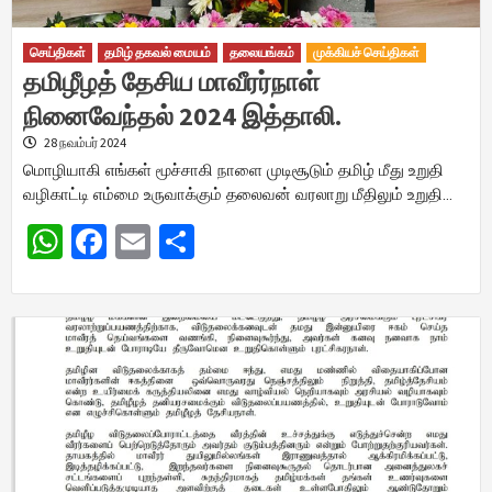
செய்திகள்
தமிழ் தகவல் மையம்
தலையங்கம்
முக்கியச் செய்திகள்
தமிழீழத் தேசிய மாவீரர்நாள்
நினைவேந்தல் 2024 இத்தாலி.
28 நவம்பர் 2024
மொழியாகி எங்கள் மூச்சாகி நாளை முடிசூடும் தமிழ் மீது உறுதி
வழிகாட்டி எம்மை உருவாக்கும் தலைவன் வரலாறு மீதிலும் உறுதி…
WhatsApp
Facebook
Email
Share