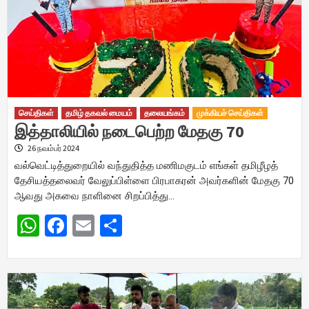
செய்திகள்
தமிழ் தகவல் மையம்
தலையங்கம்
முக்கியச் செய்திகள்
இத்தாலியில் நடைபெற்ற மேதகு 70
26 நவம்பர் 2024
வல்வெட்டித்துறையில் வந்துதித்த மணிமகுடம் எங்கள் தமிழீழத்
தேசியத்தலைவர் வேலுப்பிள்ளை பிரபாகரன் அவர்களின் மேதகு 70
ஆவது அகவை நாளினை சிறப்பித்து…
WhatsApp
Facebook
Email
Share