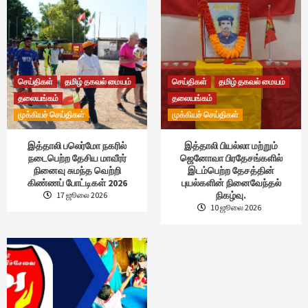
செய்திகள்
தமிழ் தகவல் மையம்
செய்திகள்
தமிழ் தகவல் மையம்
தலையங்கம்
தலையங்கம்
முக்கியச் செய்திகள்
முக்கியச் செய்திகள்
இத்தாலி பலெர்மோ நகரில்
இத்தாலி பியல்லா மற்றும்
நடைபெற்ற தேசிய மாவீரர்
ஜெனோவா பிரதேசங்களில்
நினைவு சுமந்த வெற்றி
இடம்பெற்ற தேசத்தின்
கிண்ணப் போட்டிகள் 2026
புயல்களின் நினைவேந்தல்
நிகழ்வு.
17 ஜூலை 2026
10 ஜூலை 2026