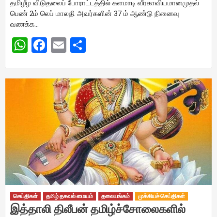
தமிழீழ விடுதலைப் போராட்டத்தில் களமாடி வீரகாவியமானமுதல்
பெண் 2ம் லெப் மாலதி அவர்களின் 37 ம் ஆண்டு நினைவு
வணக்க…
WhatsApp
Facebook
Email
Share
செய்திகள்
தமிழ் தகவல் மையம்
தலையங்கம்
முக்கியச் செய்திகள்
இத்தாலி திலீபன் தமிழ்ச்சோலைகளில்