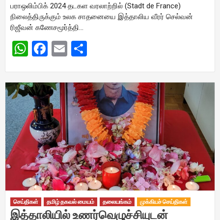
பராஒலிம்பிக் 2024 தடகள வரலாற்றில் (Stadt de France)
நிலைத்திருக்கும் உலக சாதனையை இத்தாலிய வீரர் செல்வன்
ரிஜீவன் கணேசமூர்த்தி…
WhatsApp
Facebook
Email
Share
செய்திகள்
தமிழ் தகவல் மையம்
தலையங்கம்
முக்கியச் செய்திகள்
இத்தாலியில் உணர்வெழுச்சியுடன்