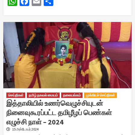
WhatsApp
Facebook
Email
Share
செய்திகள்
தமிழ் தகவல் மையம்
தலையங்கம்
முக்கியச் செய்திகள்
இத்தாலியில் உணர்வெழுச்சியுடன்
நினைவுகூரப்பட்ட தமிழீழப் பெண்கள்
எழுச்சி நாள் – 2024
15 அக்டோபர் 2024