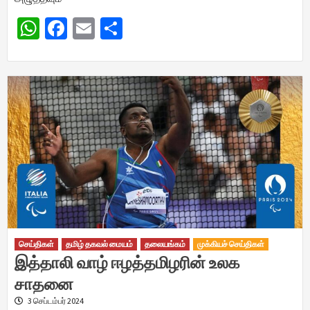
WhatsApp
Facebook
Email
Share
செய்திகள்
தமிழ் தகவல் மையம்
தலையங்கம்
முக்கியச் செய்திகள்
இத்தாலி வாழ் ஈழத்தமிழரின் உலக
சாதனை
3 செப்டம்பர் 2024