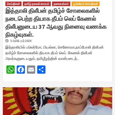
செய்திகள்
தமிழ் தகவல் மையம்
தலையங்கம்
முக்கியச் செய்திகள்
இத்தாலி திலீபன் தமிழ்ச் சோலைகளில்
நடைபெற்ற தியாக தீபம் லெப் கேணல்
திலீபனுடைய 37 ஆவது நினைவு வணக்க
நிகழ்வுகள்.
5 அக்டோபர் 2024
இத்தாலியில் பலெர்மோ, பியல்லா, செனோவா,நாப்போலி திலீபன்
தமிழ்ச் சோலைகளில் தியாக தீபம் லெப். கேணல் திலீபன்
அவர்களுடையதும், தமிழீழத்தின் வான்படைத்…
WhatsApp
Facebook
Email
Share