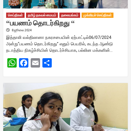
செய்திகள்
தமிழ் தகவல் மையம்
தலையங்கம்
முக்கியச் செய்திகள்
“பயணம் தொடர்கிறது “
8 ஜூலை 2024
இத்தாலி வல்திலானா நகரசபையின் ஏற்பாட்டில்06/07/2024
அன்று“பயணம் தொடர்கிறது” எனும் பெயரில், கடந்த ஆண்டு
நடாத்திய நிகழ்ச்சியின் தொடர்ச்சியாக, பல்லின மக்களின்…
WhatsApp
Facebook
Email
Share