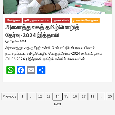
செய்திகள்
தமிழ் தகவல் மையம்
தலையங்கம்
முக்கியச் செய்திகள்
அனைத்துலகத் தமிழ்மொழித்
தேர்வு-2024 இத்தாலி
2 ஜூன் 2024
அனைத்துலகத் தமிழர் கல்வி மேம்பாட்டுப் பேரவையினால்
நடாத்தப்பட்ட தமிழ்மொழிப் பொதுத்தேர்வு-2024 சனிக்கிழமை
(01.06.2024 ) இத்தாலி தமிழ்க் கல்விச் சேவையின்…
WhatsApp
Facebook
Email
Share
Posts
Previous
1
12
13
14
16
17
18
20
…
15
…
Next
pagination