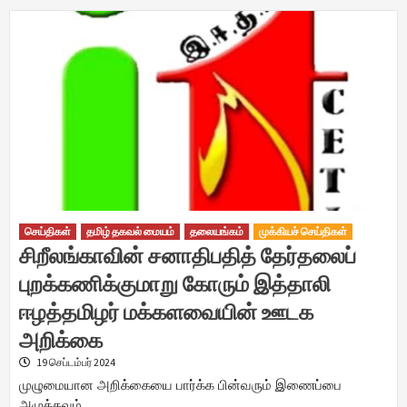
செய்திகள்
தமிழ் தகவல் மையம்
தலையங்கம்
முக்கியச் செய்திகள்
சிறீலங்காவின் சனாதிபதித் தேர்தலைப்
புறக்கணிக்குமாறு கோரும் இத்தாலி
ஈழத்தமிழர் மக்களவையின் ஊடக
அறிக்கை
19 செப்டம்பர் 2024
முழுமையான அறிக்கையை பார்க்க பின்வரும் இணைப்பை
அழுத்தவும்