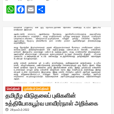
WhatsApp
Facebook
Email
Share
செய்திகள்
முக்கியச் செய்திகள்
தமிழீழ விடுதலைப் புலிகளின்
உத்தியோகபூர்வ மாவீரர்நாள் அறிக்கை
28 நவம்பர் 2022