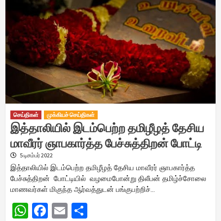
செய்திகள்
முக்கியச் செய்திகள்
இத்தாலியில் இடம்பெற்ற தமிழீழத் தேசிய
மாவீரர் ஞாபகார்த்த பேச்சுத்திறன் போட்டி
5 டிசம்பர் 2022
இத்தாலியில் இடம்பெற்ற தமிழீழத் தேசிய மாவீரர் ஞாபகார்த்த
பேச்சுத்திறன் போட்டியில் வழமைபோன்று திலீபன் தமிழ்ச்சோலை
மாணவர்கள் மிகுந்த ஆர்வத்துடன் பங்குபற்றிச்…
WhatsApp
Facebook
Email
Share