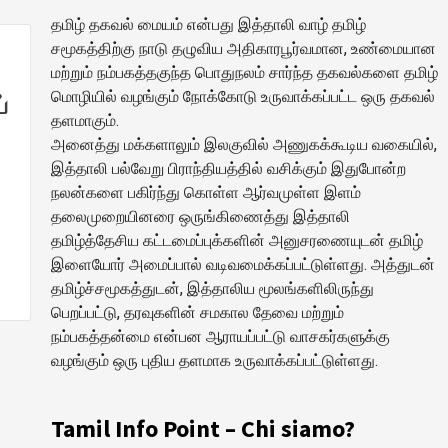
தமிழ் தகவல் மையம் என்பது இத்தாலி வாழ் தமிழ்
சமூகத்திற்கு நாடு தழுவிய அதிகாரபூர்வமான, உண்மையான
மற்றும் நம்பகத்தகுந்த பொதுநலம் சார்ந்த தகவல்களை தமிழ்
மொழியில் வழங்கும் நோக்கோடு உருவாக்கப்பட்ட ஒரு தகவல்
்
தளமாகும்.
அனைத்து மக்களாலும் இலகுவில் அணுகக்கூடிய வகையில்,
இத்தாலி பல்வேறு பிராந்தியத்தில் வசிக்கும் இதுபோன்ற
நலன்களை பகிர்ந்து கொள்ள ஆர்வமுள்ள இளம்
தலைமுறையினரை ஒருங்கிணைத்து இத்தாலி
தமிழ்த்தேசிய கட்டமைப்புக்களின் அனுசரணையுடன் தமிழ்
இளையோர் அமைப்பால் வடிவமைக்கப்பட்டுள்ளது. அத்துடன்
தமிழ்ச்சமூகத்துடன், இத்தாலிய மூலங்களிலிருந்து
பெறப்பட்டு, தரவுகளின் சமகால தேவை மற்றும்
நம்பகத்தன்மை என்பன ஆராயப்பட்டு வாசகர்களுக்கு
வழங்கும் ஒரு புதிய தளமாக உருவாக்கப்பட்டுள்ளது.
Tamil Info Point – Chi siamo?