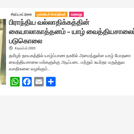
சிறப்பு கட்டுரை
முக்கியச் செய்திகள்
வரலாறு
பிராந்திய வல்லாதிக்கத்தின்
கையாலாகாத்தனம் – யாழ் வைத்தியசாலைப
படுகொலை
4 நவம்பர் 2020
தமிழர் தாயகத்தில் யாழ்ப்பாண நகரில் அமைந்துள்ள யாழ் போதனா
வைத்தியசாலை மக்களுக்கு அடிப்படை மற்றும் உயர்தர மருத்துவ
வசதிகளை வழங்கும்…
WhatsApp
Facebook
Email
Share