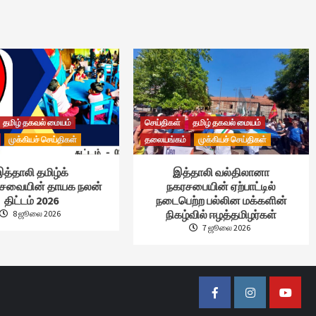
தமிழ் தகவல் மையம்
செய்திகள்
தமிழ் தகவல் மையம்
முக்கியச் செய்திகள்
தலையங்கம்
முக்கியச் செய்திகள்
த்தாலி தமிழ்க்
இத்தாலி வல்திலானா
்சேவையின் தாயக நலன்
நகரசபையின் ஏற்பாட்டில்
திட்டம் 2026
நடைபெற்ற பல்லின மக்களின்
நிகழ்வில் ஈழத்தமிழர்கள்
8 ஜூலை 2026
7 ஜூலை 2026
Facebook
Instagram
Youtub