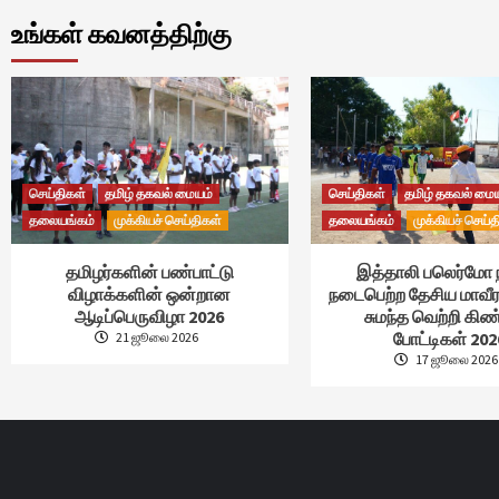
உங்கள் கவனத்திற்கு
செய்திகள்
தமிழ் தகவல் மையம்
செய்திகள்
தமிழ் தகவல் மை
தலையங்கம்
முக்கியச் செய்திகள்
தலையங்கம்
முக்கியச் செய்த
தமிழர்களின் பண்பாட்டு
இத்தாலி பலெர்மோ 
விழாக்களின் ஒன்றான
நடைபெற்ற தேசிய மாவீர
ஆடிப்பெருவிழா 2026
சுமந்த வெற்றி கி
போட்டிகள் 202
21 ஜூலை 2026
17 ஜூலை 2026