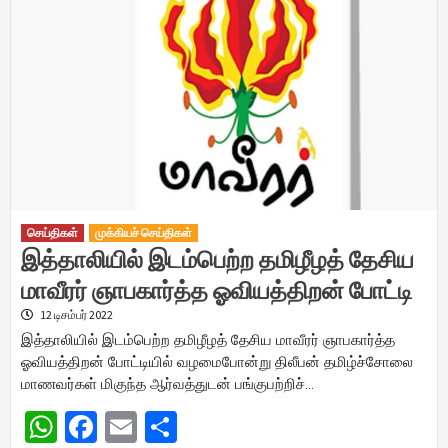
செய்திகள்
முக்கியச் செய்திகள்
இத்தாலியில் இடம்பெற்ற தமிழீழத் தேசிய
மாவீரர் ஞாபகார்த்த ஓவியத்திறன் போட்டி
12 டிசம்பர் 2022
இத்தாலியில் இடம்பெற்ற தமிழீழத் தேசிய மாவீரர் ஞாபகார்த்த
ஓவியத்திறன் போட்டியில் வழமைபோன்று திலீபன் தமிழ்ச்சோலை
மாணவர்கள் மிகுந்த ஆர்வத்துடன் பங்குபற்றிச்…
WhatsApp
Facebook
Email
Share