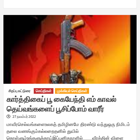
சிறப்பு கட்டுரை
செய்திகள்
முக்கியச் செய்திகள்
கார்த்திகைப் பூ கையேந்தி எம் காவல்
தெய்வங்களைப் பூசிப்போம் வாரீர்
27 நவம்பர் 2022
மாவீரசெல்வங்களைஉலகத் தமிழினமே திரண்டு வந்துஒரு நிமிடம்
தலை வணங்கும்கல்லறைதனில் துயில்
கொள்ளும்உங்களுக்காய்இப்புனிதநாளில்……….வீரத்தின் விளை