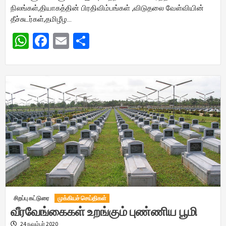
நிலங்கள்,தியாகத்தின் பிரதிவிம்பங்கள் ,விடுதலை வேள்வியின்
தீச்சுடர்கள்,தமிழீழ…
WhatsApp
Facebook
Email
Share
சிறப்பு கட்டுரை
முக்கியச் செய்திகள்
வீரவேங்கைகள் உறங்கும் புண்ணிய பூமி
24 நவம்பர் 2020