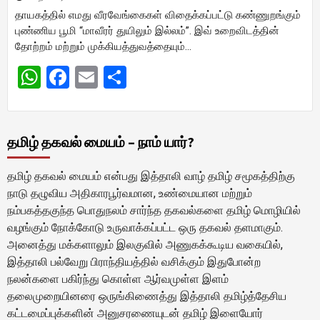
தாயகத்தில் எமது வீரவேங்கைகள் விதைக்கப்பட்டு கண்ணுறங்கும்
புண்ணிய பூமி “மாவீரர் துயிலும் இல்லம்”. இவ் உறைவிடத்தின்
தோற்றம் மற்றும் முக்கியத்துவத்தையும்…
WhatsApp
Facebook
Email
Share
தமிழ் தகவல் மையம் – நாம் யார்?
தமிழ் தகவல் மையம் என்பது இத்தாலி வாழ் தமிழ் சமூகத்திற்கு
நாடு தழுவிய அதிகாரபூர்வமான, உண்மையான மற்றும்
நம்பகத்தகுந்த பொதுநலம் சார்ந்த தகவல்களை தமிழ் மொழியில்
வழங்கும் நோக்கோடு உருவாக்கப்பட்ட ஒரு தகவல் தளமாகும்.
அனைத்து மக்களாலும் இலகுவில் அணுகக்கூடிய வகையில்,
இத்தாலி பல்வேறு பிராந்தியத்தில் வசிக்கும் இதுபோன்ற
நலன்களை பகிர்ந்து கொள்ள ஆர்வமுள்ள இளம்
தலைமுறையினரை ஒருங்கிணைத்து இத்தாலி தமிழ்த்தேசிய
கட்டமைப்புக்களின் அனுசரணையுடன் தமிழ் இளையோர்