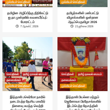
முக்கியச் செய்திகள்
முக்கியச் செய்திகள்
தமிழின அழிப்பிற்கு நீதிகேட்டு
தமிழர்களின் பண்பாட்டு
ஐ.நா முன்றலில் கவனயீர்ப்புப்
விழாக்களின் ஒன்றான
போராட்டம்
ஆடிப்பெருவிழா 2026
7 ஆகஸ்ட் 2026
21 ஜூலை 2026
செய்திகள்
தமிழ் தகவல் மையம்
செய்திகள்
தமிழ் தகவல் மையம்
தலையங்கம்
தலையங்கம்
முக்கியச் செய்திகள்
முக்கியச் செய்திகள்
இத்தாலி பலெர்மோ நகரில்
இத்தாலி பியல்லா மற்றும்
நடைபெற்ற தேசிய மாவீரர்
ஜெனோவா பிரதேசங்களில்
நினைவு சுமந்த வெற்றி
இடம்பெற்ற தேசத்தின்