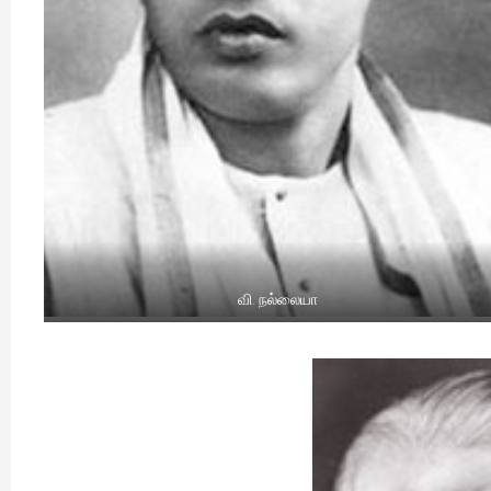
வி. நல்லையா