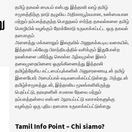
தமிழ் தகவல் மையம் என்பது இத்தாலி வாழ் தமிழ்
சமூகத்திற்கு நாடு தழுவிய அதிகாரபூர்வமான, உண்மையான
ு
மற்றும் நம்பகத்தகுந்த பொதுநலம் சார்ந்த தகவல்களை தமிழ்
மொழியில் வழங்கும் நோக்கோடு உருவாக்கப்பட்ட ஒரு தகவல்
தளமாகும்.
அனைத்து மக்களாலும் இலகுவில் அணுகக்கூடிய வகையில்,
இத்தாலி பல்வேறு பிராந்தியத்தில் வசிக்கும் இதுபோன்ற
நலன்களை பகிர்ந்து கொள்ள ஆர்வமுள்ள இளம்
தலைமுறையினரை ஒருங்கிணைத்து இத்தாலி
தமிழ்த்தேசிய கட்டமைப்புக்களின் அனுசரணையுடன் தமிழ்
இளையோர் அமைப்பால் வடிவமைக்கப்பட்டுள்ளது. அத்துடன்
தமிழ்ச்சமூகத்துடன், இத்தாலிய மூலங்களிலிருந்து
பெறப்பட்டு, தரவுகளின் சமகால தேவை மற்றும்
நம்பகத்தன்மை என்பன ஆராயப்பட்டு வாசகர்களுக்கு
வழங்கும் ஒரு புதிய தளமாக உருவாக்கப்பட்டுள்ளது.
Tamil Info Point – Chi siamo?