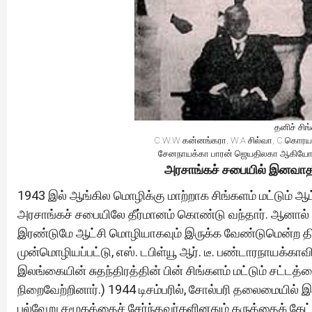
தனிச் ச
C.W.W கன்னங்கரா, W.A சில்வா, C.கொர
சேனநாயக்கா பாரன் ஜெயதிலகா ஆகியோர்
அரசாங்கச் சபையில் இனவாதமு
1943 இல் ஆங்கில மொழிக்கு மாற்றாக சிங்களம் மட்டும்
அரசாங்கச் சபையிலே தீர்மானம் கொண்டு வந்தார். ஆனால் வ
இரண்டுமே ஆட்சி மொழியாகவும் இருக்க வேண்டுமென்ற திருத
முன்மொழியப்பட்டு, எஸ். டபிள்யூ ஆர். டீ. பண்டாரநாயக்கா
இலங்கையின் சுதந்திரத்தின் பின் சிங்களம் மட்டும் சட்
நிறைவேற்றினார்.) 1944 டிசம்பரில், சோல்பரி தலைமையில்
பல்வேறு சமூகத்தைச் சேர்ந்தவர்களினதும் கருத்தைக் கேட்