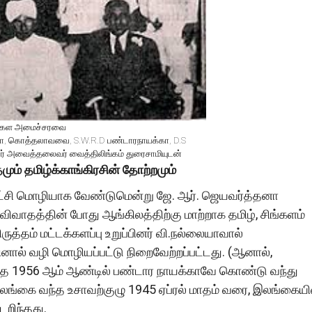
ிங்கள அமைச்சரவை
யா, கொத்தலாவவை, S.W.R.D பண்டாரநாயக்கா, D.S
 அவைத்தலைவர் வைத்திலிங்கம் துரைசாமியுடன்
ம் தமிழ்க்காங்கிரசின் தோற்றமும்
 ஆட்சி மொழியாக வேண்டுமென்று ஜே. ஆர். ஜெயவர்த்தனா
ிவாதத்தின் போது ஆங்கிலத்திற்கு மாற்றாக தமிழ், சிங்களம்
்தம் மட்டக்களப்பு உறுப்பினர் வி.நல்லையாவால்
வினால் வழி மொழியப்பட்டு நிறைவேற்றப்பட்டது. (ஆனால்,
டத்தை 1956 ஆம் ஆண்டில் பண்டார நாயக்காவே கொண்டு வந்து
 இலங்கை வந்த உசாவற்குழு 1945 ஏப்ரல் மாதம் வரை, இலங்கையி
டறிந்தது.