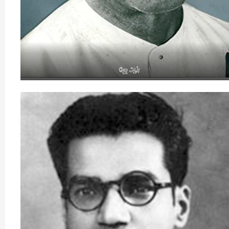
ஜே ஆர்