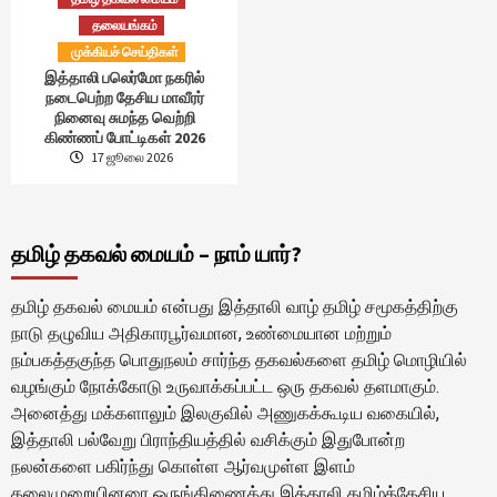
தலையங்கம்
முக்கியச் செய்திகள்
இத்தாலி பலெர்மோ நகரில்
நடைபெற்ற தேசிய மாவீரர்
நினைவு சுமந்த வெற்றி
கிண்ணப் போட்டிகள் 2026
17 ஜூலை 2026
தமிழ் தகவல் மையம் – நாம் யார்?
தமிழ் தகவல் மையம் என்பது இத்தாலி வாழ் தமிழ் சமூகத்திற்கு
நாடு தழுவிய அதிகாரபூர்வமான, உண்மையான மற்றும்
நம்பகத்தகுந்த பொதுநலம் சார்ந்த தகவல்களை தமிழ் மொழியில்
வழங்கும் நோக்கோடு உருவாக்கப்பட்ட ஒரு தகவல் தளமாகும்.
அனைத்து மக்களாலும் இலகுவில் அணுகக்கூடிய வகையில்,
இத்தாலி பல்வேறு பிராந்தியத்தில் வசிக்கும் இதுபோன்ற
நலன்களை பகிர்ந்து கொள்ள ஆர்வமுள்ள இளம்
தலைமுறையினரை ஒருங்கிணைத்து இத்தாலி தமிழ்த்தேசிய