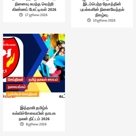
நினைவு சுமந்த வெற்றி
இடம்பெற்ற தேசத்தின்
கிண்ணப் போட்டிகள் 2026
புயல்களின் நினைவேந்தல்
நிகழ்வு.
17 ஜூலை 2026
10 ஜூலை 2026
செய்திகள்
தமிழ் தகவல் மையம்
தலையங்கம்
முக்கியச் செய்திகள்
இத்தாலி தமிழ்க்
கல்விச்சேவையின் தாயக
நலன் திட்டம் 2026
8 ஜூலை 2026