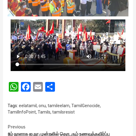
WhatsApp
Facebook
Email
Share
Tags:
eelatamil
,
onu
,
tamileelam
,
TamilGenocide
,
TamilInfoPoint
,
Tamils
,
tamilsresist
Continue
Previous
8ம் நாளாக ஐ.நா முன்றலில் தொடரும் உணவுத்தவிர்ப்பு