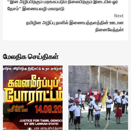
“இன அழிப்பிற்கும் மறக்கப்படும் நிலையிற்கும் இடையில் ஓர்
Reading
தேசம்” இணையவழி மகாநாடு
Next
தமிழின அழிப்பு நாளில் இணையத்தளத்தின் ஊடான
நினைவேந்தல்!
மேலதிக செய்திகள்