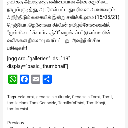
தவித்த அவலத்தை எளிமையான அந்த கஞ்சியை
நாமும் குடித்து, அவர்கள் பட்ட துயரினை அனைவரும்
அறிந்திடும் வகையில் இன்று சனிக்கிழமை (15/05/21)
றெஜியோ, ஜெனோவா திலீபன் தமிழ்ச்சோலைகளில்
“முள்ளிவாய்க்கால் கஞ்சி” வழங்கப்பட்டு எம்மவரின்
வலிகளை நினைவு கூரப்பட்டது. அவற்றின் சில
பதிவுகள்!
[ngg src=”galleries” ids=”18″
display=”basic_thumbnail”]
WhatsApp
Facebook
Email
Share
Tags:
eelatamil
,
genocidio culturale
,
Genocidio Tamil
,
Tamil
,
tamileelam
,
TamilGenocide
,
TamilInfoPoint
,
TamilKanji
,
tamilsresist
Continue
Previous