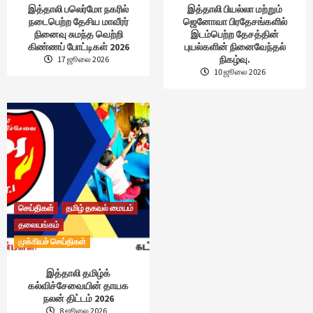
இத்தாலி பலெர்மோ நகரில்
இத்தாலி பியல்லா மற்றும்
நடைபெற்ற தேசிய மாவீரர்
ஜெனோவா பிரதேசங்களில்
நினைவு சுமந்த வெற்றி
இடம்பெற்ற தேசத்தின்
கிண்ணப் போட்டிகள் 2026
புயல்களின் நினைவேந்தல்
நிகழ்வு.
17 ஜூலை 2026
10 ஜூலை 2026
செய்திகள்
தமிழ் தகவல் மையம்
தலையங்கம்
முக்கியச் செய்திகள்
இத்தாலி தமிழ்க்
கல்விச்சேவையின் தாயக
நலன் திட்டம் 2026
8 ஜூலை 2026