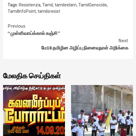
Tags:
Resistenza
,
Tamil
,
tamileelam
,
TamilGenocide
,
TamilInfoPoint
,
tamilsresist
Continue
Previous
“முள்ளிவாய்க்கால் கஞ்சி”
Reading
Next
மே18 தமிழின அழிப்பு நினைவுநாள் அறிக்கை
மேலதிக செய்திகள்