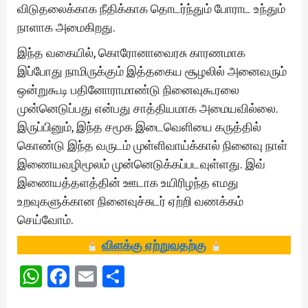
விடுதலைக்காக நீதிக்காக தொடர்ந்தும் போராட உந்தும்
நாளாக அமைகிறது.
இந்த வகையில், கொரோனாவைரசு காரணமாக
இப்போது நாமிருக்கும் இத்தகைய சூழலில் அனைவரும்
ஒன்றுகூடி பதினோராமாண்டு நினைவுகூரலை
முன்னெடுப்பது என்பது சாத்தியமாக அமையவில்லை.
இருப்பினும், இந்த சமூக இடைவெளியை கருத்தில்
கொண்டு இந்த வருடம் முள்ளிவாய்க்கால் நினைவு நாள்
இணையவழிமூலம் முன்னெடுக்கப்படவுள்ளது. இவ்
இணையத்தளத்தின் ஊடாக உயிரிழந்த எமது
உறவுகளுக்கான நினைவுச்சுடர் ஏற்றி வணக்கம்
செய்வோம்.
விளக்கு ஏற்றுவதற்கு
WhatsApp
Facebook
Email
Share