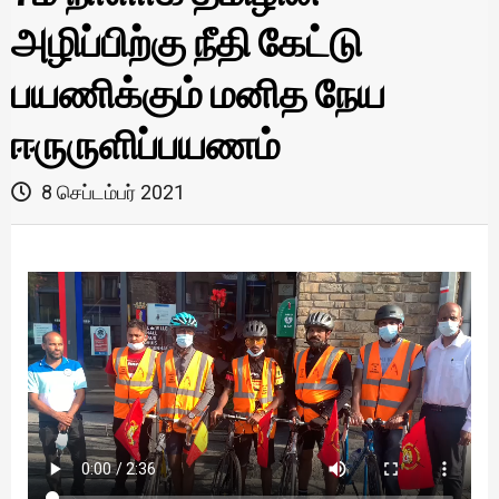
அழிப்பிற்கு நீதி கேட்டு
பயணிக்கும் மனித நேய
ஈருருளிப்பயணம்
8 செப்டம்பர் 2021