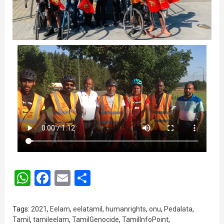
WhatsApp
Facebook
Email
Share
Tags:
2021
,
Eelam
,
eelatamil
,
humanrights
,
onu
,
Pedalata
,
Tamil
,
tamileelam
,
TamilGenocide
,
TamilInfoPoint
,