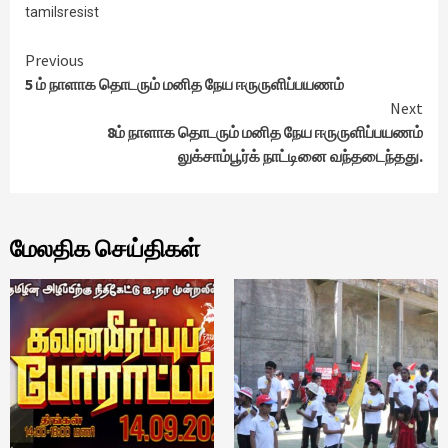
tamilsresist
Continue
Previous
5 ம் நாளாக தொடரும் மனித நேய ஈருருளிப்பயணம்
Reading
Next
8ம் நாளாக தொடரும் மனித நேய ஈருருளிப்பயணம்
லுக்சாம்பூர்க் நாட்டினை வந்தடைந்தது.
மேலதிக செய்திகள்