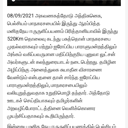
08/09/2021 அகவணகத்தோடு அந்திசுனெசு,
பெல்சியம் மாநகரசபையில் இருந்து ஆரம்பித்த
மனிதநேய ஈருருளிப்பயணம் பிரித்தானியாவில் இருந்து
520Km தொலைவு கடந்து பசுத்தொன் மாநகரசபை
முதல்வராகவும் மற்றும் ஐரோப்பிய பாராளுமன்றத்திலும்
அங்கம் வகிப்பவருமான மதிப்பிற்குரிய புனுவா லுட்சன்
அவர்களுடன் கலந்துரையாடல் நடைபெற்றது. தமிழின
அழிப்பிற்கு அனைத்துலக சுயாதீன விசாரணை
வேண்டும் என்பதனை தான் சார்ந்த ஐரோப்பிய
பாராளுமன்றத்திலும், மாநகரசபையிலும்
வலியுறுத்துவதாக உறுதிமொழி தந்தார். அத்தோடு
ஊடகச் செய்தியாகவும் தமிழர்களின்
அறவழிப்போராட்டத்தினை வெளிக்கொணர
முயற்சிப்பதாகவும் கூறியிருந்தார்.
இன்றைய மனித நேய ஈருருளிப்பயணத்தில் பெல்சியம்