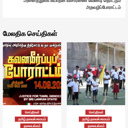
அனைத்துலக சுயாதீன விசாரணை வேண்டி தொடரும்
அறவழிப்போராட்டம்
மேலதிக செய்திகள்
செய்திகள்
செய்திகள்
தமிழ் தகவல் மையம்
தமிழ் தகவல் மையம்
தலையங்கம்
தலையங்கம்