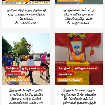
தமிழின அழிப்பிற்கு நீதிகேட்டு
தமிழர்களின் பண்பாட்டு
ஐ.நா முன்றலில் கவனயீர்ப்புப்
விழாக்களின் ஒன்றான
போராட்டம்
ஆடிப்பெருவிழா 2026
7 ஆகஸ்ட் 2026
21 ஜூலை 2026
செய்திகள்
தமிழ் தகவல் மையம்
செய்திகள்
தமிழ் தகவல் மையம்
தலையங்கம்
தலையங்கம்
முக்கியச் செய்திகள்
முக்கியச் செய்திகள்
இத்தாலி பலெர்மோ நகரில்
இத்தாலி பியல்லா மற்றும்
நடைபெற்ற தேசிய மாவீரர்
ஜெனோவா பிரதேசங்களில்
நினைவு சுமந்த வெற்றி
இடம்பெற்ற தேசத்தின்
கிண்ணப் போட்டிகள் 2026
புயல்களின் நினைவேந்தல்