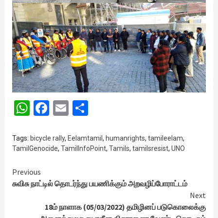
WhatsApp
Facebook
Email
Share
Tags:
bicycle rally
,
Eelamtamil
,
humanrights
,
tamileelam
,
TamilGenocide
,
TamilInfoPoint
,
Tamils
,
tamilsresist
,
UNO
Continue
Previous
சுவிசு நாட்டில் தொடர்ந்து பயணிக்கும் அறவழிப்போராட்டம்
Reading
Next
18ம் நாளாக (05/03/2022) தமிழினப் படுகொலைக்கு