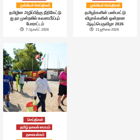
முக்கியச் செய்திகள்
முக்கியச் செய்திகள்
தமிழின அழிப்பிற்கு நீதிகேட்டு
தமிழர்களின் பண்பாட்டு
ஐ.நா முன்றலில் கவனயீர்ப்புப்
விழாக்களின் ஒன்றான
போராட்டம்
ஆடிப்பெருவிழா 2026
7 ஆகஸ்ட் 2026
21 ஜூலை 2026
செய்திகள்
தமிழ் தகவல் மையம்
தலையங்கம்