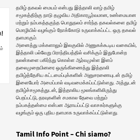
தமிழ் தகவல் மையம் என்பது இத்தாலி வாழ் தமிழ்
சமூகத்திற்கு நாடு தழுவிய அதிகாரபூர்வமான, உண்மையான
மற்றும் நம்பகத்தகுந்த பொதுநலம் சார்ந்த தகவல்களை தமிழ்
மொழியில் வழங்கும் நோக்கோடு உருவாக்கப்பட்ட ஒரு தகவல்
!
தளமாகும்.
அனைத்து மக்களாலும் இலகுவில் அணுகக்கூடிய வகையில்,
ம்
இத்தாலி பல்வேறு பிராந்தியத்தில் வசிக்கும் இதுபோன்ற
நலன்களை பகிர்ந்து கொள்ள ஆர்வமுள்ள இளம்
தலைமுறையினரை ஒருங்கிணைத்து இத்தாலி
தமிழ்த்தேசிய கட்டமைப்புக்களின் அனுசரணையுடன் தமிழ்
இளையோர் அமைப்பால் வடிவமைக்கப்பட்டுள்ளது. அத்துடன்
தமிழ்ச்சமூகத்துடன், இத்தாலிய மூலங்களிலிருந்து
பெறப்பட்டு, தரவுகளின் சமகால தேவை மற்றும்
நம்பகத்தன்மை என்பன ஆராயப்பட்டு வாசகர்களுக்கு
வழங்கும் ஒரு புதிய தளமாக உருவாக்கப்பட்டுள்ளது.
Tamil Info Point – Chi siamo?