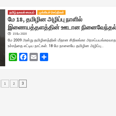
தமிழ் தகவல் மையம்
முக்கியச் செய்திகள்
மே 18, தமிழின அழிப்பு நாளில்
இணையத்தளத்தின் ஊடான நினைவேந்தல்
15 மே 2020
மே 2009 அன்று தமிழினத்தின் மீதான சிறிலங்கா அரசப்பயங்கரவாத
உச்சத்தை எட்டிய நாட்கள். 18 மே நாளையே தமிழின அழிப்பு…
WhatsApp
Facebook
Email
Share
s
1
2
3
nation