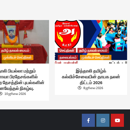
தமிழ் தகவல் மையம்
செய்திகள்
தமிழ் தகவல் மையம்
முக்கியச் செய்திகள்
தலையங்கம்
முக்கியச் செய்திகள்
ாலி பியல்லா மற்றும்
இத்தாலி தமிழ்க்
வா பிரதேசங்களில்
கல்விச்சேவையின் தாயக நலன்
ற தேசத்தின் புயல்களின்
திட்டம் 2026
ைவேந்தல் நிகழ்வு.
8 ஜூலை 2026
10 ஜூலை 2026
Facebook
Instagram
Youtub