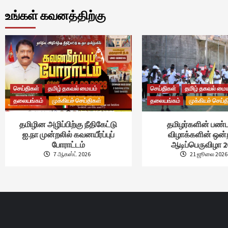
உங்கள் கவனத்திற்கு
செய்திகள்
தமிழ் தகவல் மையம்
செய்திகள்
தமிழ் தகவல் மை
தலையங்கம்
முக்கியச் செய்திகள்
தலையங்கம்
முக்கியச் செய்த
தமிழின அழிப்பிற்கு நீதிகேட்டு
தமிழர்களின் பண்ப
ஐ.நா முன்றலில் கவனயீர்ப்புப்
விழாக்களின் ஒன
போராட்டம்
ஆடிப்பெருவிழா 2
7 ஆகஸ்ட் 2026
21 ஜூலை 2026