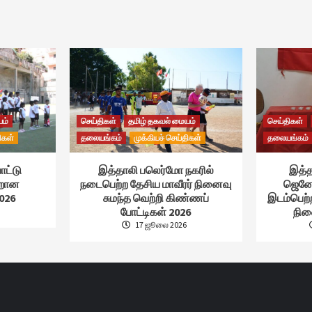
யம்
செய்திகள்
தமிழ் தகவல் மையம்
செய்திகள்
ிகள்
தலையங்கம்
முக்கியச் செய்திகள்
தலையங்கம்
ாட்டு
இத்தாலி பலெர்மோ நகரில்
இத்த
்றான
நடைபெற்ற தேசிய மாவீரர் நினைவு
ஜெனோ
026
சுமந்த வெற்றி கிண்ணப்
இடம்பெற்
போட்டிகள் 2026
நின
17 ஜூலை 2026