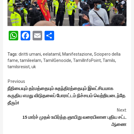
WhatsApp
Facebook
Email
Share
Tags:
diritti umani
,
eelatamil
,
Manifestazione
,
Sciopero della
fame
,
tamileelam
,
TamilGenocide
,
TamilInfoPoint
,
Tamils
,
tamilsresist
,
uk
Continue
Previous
நீதியையும் தர்மத்தையும் சுதந்திரத்தையும் இலட்சியமாக
Reading
கருதிய எமது விடுதலைப் போராட்டம் நிச்சயம் வெற்றியடைந்தே
தீரும்!
Next
15 மார்ச் முதல் உயிர்த்த ஞாயிறு வரையிலான புதிய சட்ட
ஆணை