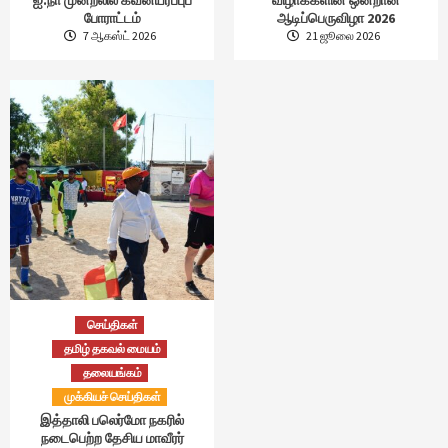
போராட்டம்
ஆடிப்பெருவிழா 2026
7 ஆகஸ்ட் 2026
21 ஜூலை 2026
செய்திகள்
தமிழ் தகவல் மையம்
தலையங்கம்
முக்கியச் செய்திகள்
இத்தாலி பலெர்மோ நகரில்
நடைபெற்ற தேசிய மாவீரர்