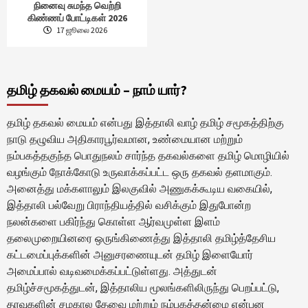
நினைவு சுமந்த வெற்றி
கிண்ணப் போட்டிகள் 2026
17 ஜூலை 2026
தமிழ் தகவல் மையம் – நாம் யார்?
தமிழ் தகவல் மையம் என்பது இத்தாலி வாழ் தமிழ் சமூகத்திற்கு
நாடு தழுவிய அதிகாரபூர்வமான, உண்மையான மற்றும்
நம்பகத்தகுந்த பொதுநலம் சார்ந்த தகவல்களை தமிழ் மொழியில்
வழங்கும் நோக்கோடு உருவாக்கப்பட்ட ஒரு தகவல் தளமாகும்.
அனைத்து மக்களாலும் இலகுவில் அணுகக்கூடிய வகையில்,
இத்தாலி பல்வேறு பிராந்தியத்தில் வசிக்கும் இதுபோன்ற
நலன்களை பகிர்ந்து கொள்ள ஆர்வமுள்ள இளம்
தலைமுறையினரை ஒருங்கிணைத்து இத்தாலி தமிழ்த்தேசிய
கட்டமைப்புக்களின் அனுசரணையுடன் தமிழ் இளையோர்
அமைப்பால் வடிவமைக்கப்பட்டுள்ளது. அத்துடன்
தமிழ்ச்சமூகத்துடன், இத்தாலிய மூலங்களிலிருந்து பெறப்பட்டு,
தரவுகளின் சமகால தேவை மற்றும் நம்பகத்தன்மை என்பன