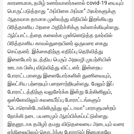
காரணமாக, தமிழ் உணர்வாளர்களால் covid-19 யையும்
பொருட்படுத்தாது “அம்பிகை அம்மா” அவர்களுக்கு
ஆதரவாக தாமாக முன்வந்து வீதியில் இறங்கியது
பிரித்தானிய அரசை அதிர்ச்சிக்கு உள்ளாக்கியுள்ளது.
ஆர்ப்பாட்டத்தை கலைக்க முன்னெடுத்த நகர்வில்
பிரித்தானிய காவல்துறையினர் ஒருவரை கைது
செய்தனர். இக்கைதிற்கு எதிர்ப்பு தெரிவித்து
இளையோர் நடத்திய பெரும் அறவழி முயற்சியின்
ஊடாக பின்பு விடுவித்து விட்டனர். இன்றைய
போராட்டமானது இளையோர்களின் துணிவையும்,
இலட்சிய பற்றையும் பறைசாற்றியுள்ளது. மேலும் இப்
போராட்டத்திற்கு வலுசேர்க்க இன்று பேர்லினிலும்,
ஒஸ்லோவிலும் கவனயீர்ப்பு போராட்டங்களும்
“டொரொன்டோவிலிருந்து ஒட்டாவா” பாராளுமன்றம்
நோக்கி நடை பயணமும் ஆரம்பிக்கப்பட்டுள்ளது.
இதனூடாக தமிழர் தமது விடுதலையை அடையும் வரை
எந்நிலையிலும் தொடர்ந்து போராடும் இனமாகவே