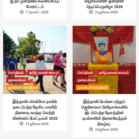
ஐ.நா முன்றலில் கவனயீர்ப்புப்
விழாக்களின் ஒன்றான
போராட்டம்
ஆடிப்பெருவிழா 2026
7 ஆகஸ்ட் 2026
21 ஜூலை 2026
செய்திகள்
தமிழ் தகவல் மையம்
செய்திகள்
தமிழ் தகவல் மையம்
தலையங்கம்
தலையங்கம்
முக்கியச் செய்திகள்
முக்கியச் செய்திகள்
இத்தாலி பலெர்மோ நகரில்
இத்தாலி பியல்லா மற்றும்
நடைபெற்ற தேசிய மாவீரர்
ஜெனோவா பிரதேசங்களில்
நினைவு சுமந்த வெற்றி
இடம்பெற்ற தேசத்தின்
கிண்ணப் போட்டிகள் 2026
புயல்களின் நினைவேந்தல்
நிகழ்வு.
17 ஜூலை 2026
10 ஜூலை 2026