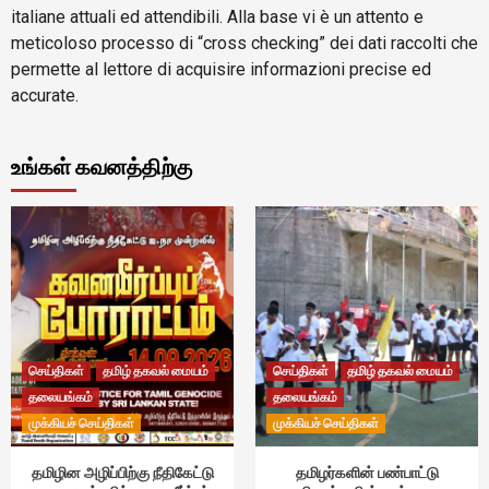
italiane attuali ed attendibili. Alla base vi è un attento e
meticoloso processo di “cross checking” dei dati raccolti che
permette al lettore di acquisire informazioni precise ed
accurate.
உங்கள் கவனத்திற்கு
செய்திகள்
தமிழ் தகவல் மையம்
செய்திகள்
தமிழ் தகவல் மையம்
தலையங்கம்
தலையங்கம்
முக்கியச் செய்திகள்
முக்கியச் செய்திகள்
தமிழின அழிப்பிற்கு நீதிகேட்டு
தமிழர்களின் பண்பாட்டு