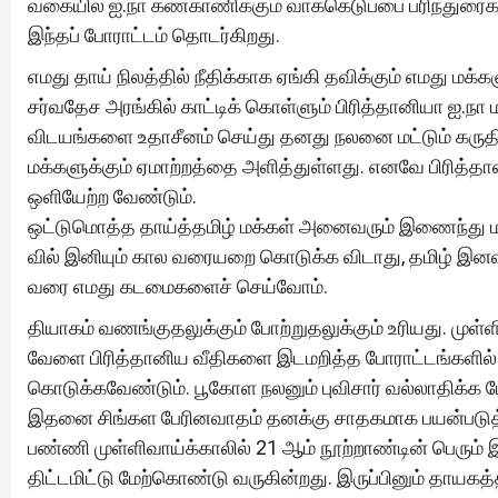
வகையில் ஐ.நா கண்காணிக்கும் வாக்கெடுப்பை பரிந்துரைக்
இந்தப் போராட்டம் தொடர்கிறது.
எமது தாய் நிலத்தில் நீதிக்காக ஏங்கி தவிக்கும் எமது மக
சர்வதேச அரங்கில் காட்டிக் கொள்ளும் பிரித்தானியா ஐ.ந
விடயங்களை உதாசீனம் செய்து தனது நலனை மட்டும் கருதி செ
மக்களுக்கும் ஏமாற்றத்தை அளித்துள்ளது. எனவே பிரித்தா
ஒளியேற்ற வேண்டும்.
ஒட்டுமொத்த தாய்த்தமிழ் மக்கள் அனைவரும் இணைந்து மக்க
வில் இனியும் கால வரையறை கொடுக்க விடாது, தமிழ் இனவ
வரை எமது கடமைகளைச் செய்வோம்.
தியாகம் வணங்குதலுக்கும் போற்றுதலுக்கும் உரியது. முள்
வேளை பிரித்தானிய வீதிகளை இடமறித்த போராட்டங்களில் எம
கொடுக்கவேண்டும். பூகோள நலனும் புவிசார் வல்லாதிக்க ப
இதனை சிங்கள பேரினவாதம் தனக்கு சாதகமாக பயன்படுத்த
பண்ணி முள்ளிவாய்க்காலில் 21 ஆம் நூற்றாண்டின் பெரும் 
திட்டமிட்டு மேற்கொண்டு வருகின்றது. இருப்பினும் தாயகத்