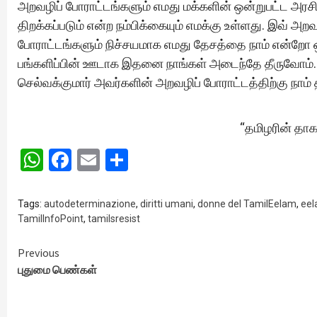
அறவழிப் போராட்டங்களும் எமது மக்களின் ஒன்றுபட்ட அரசி
திறக்கப்படும் என்ற நம்பிக்கையும் எமக்கு உள்ளது. இவ் அற
போராட்டங்களும் நிச்சயமாக எமது தேசத்தை நாம் என்றோ
பங்களிப்பின் ஊடாக இதனை நாங்கள் அடைந்தே தீருவோம். 
செல்வக்குமார் அவர்களின் அறவழிப் போராட்டத்திற்கு நாம
“தமிழரின் தாக
WhatsApp
Facebook
Email
Share
Tags:
autodeterminazione
,
diritti umani
,
donne del TamilEelam
,
eel
TamilInfoPoint
,
tamilsresist
Continue
Previous
புதுமை பெண்கள்
Reading