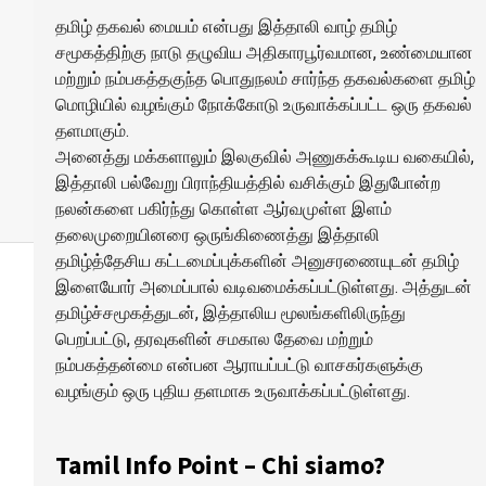
தமிழ் தகவல் மையம் என்பது இத்தாலி வாழ் தமிழ்
சமூகத்திற்கு நாடு தழுவிய அதிகாரபூர்வமான, உண்மையான
மற்றும் நம்பகத்தகுந்த பொதுநலம் சார்ந்த தகவல்களை தமிழ்
மொழியில் வழங்கும் நோக்கோடு உருவாக்கப்பட்ட ஒரு தகவல்
தளமாகும்.
அனைத்து மக்களாலும் இலகுவில் அணுகக்கூடிய வகையில்,
இத்தாலி பல்வேறு பிராந்தியத்தில் வசிக்கும் இதுபோன்ற
நலன்களை பகிர்ந்து கொள்ள ஆர்வமுள்ள இளம்
தலைமுறையினரை ஒருங்கிணைத்து இத்தாலி
தமிழ்த்தேசிய கட்டமைப்புக்களின் அனுசரணையுடன் தமிழ்
இளையோர் அமைப்பால் வடிவமைக்கப்பட்டுள்ளது. அத்துடன்
தமிழ்ச்சமூகத்துடன், இத்தாலிய மூலங்களிலிருந்து
பெறப்பட்டு, தரவுகளின் சமகால தேவை மற்றும்
நம்பகத்தன்மை என்பன ஆராயப்பட்டு வாசகர்களுக்கு
வழங்கும் ஒரு புதிய தளமாக உருவாக்கப்பட்டுள்ளது.
Tamil Info Point – Chi siamo?