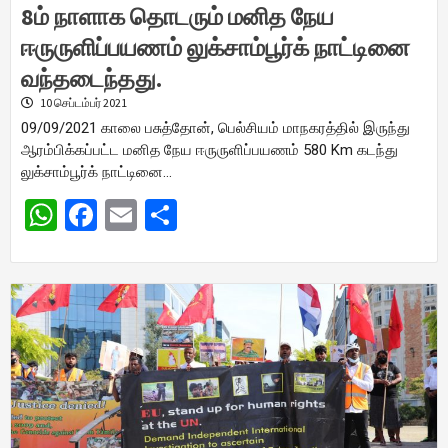
8ம் நாளாக தொடரும் மனித நேய
ஈருருளிப்பயணம் லுக்சாம்பூர்க் நாட்டினை
வந்தடைந்தது.
10 செப்டம்பர் 2021
09/09/2021 காலை பசுத்தோன், பெல்சியம் மாநகரத்தில் இருந்து
ஆரம்பிக்கப்பட்ட மனித நேய ஈருருளிப்பயணம் 580 Km கடந்து
லுக்சாம்பூர்க் நாட்டினை…
WhatsApp
Facebook
Email
Share