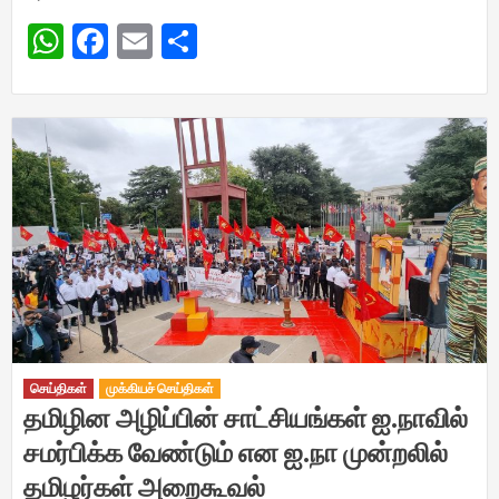
WhatsApp
Facebook
Email
Share
செய்திகள்
முக்கியச் செய்திகள்
தமிழின அழிப்பின் சாட்சியங்கள் ஐ.நாவில்
சமர்பிக்க வேண்டும் என ஐ.நா முன்றலில்
தமிழர்கள் அறைகூவல்