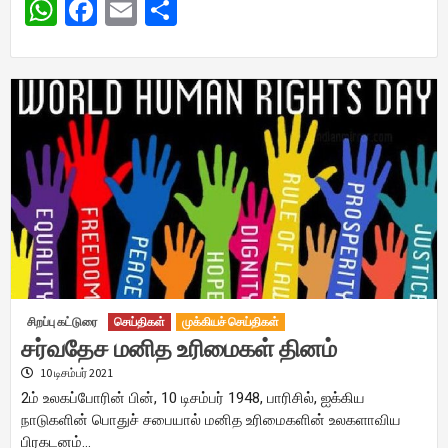
WhatsApp
Facebook
Email
Share
சிறப்பு கட்டுரை
செய்திகள்
முக்கியச் செய்திகள்
சர்வதேச மனித உரிமைகள் தினம்
10 டிசம்பர் 2021
2ம் உலகப்போரின் பின், 10 டிசம்பர் 1948, பாரிசில், ஐக்கிய
நாடுகளின் பொதுச் சபையால் மனித உரிமைகளின் உலகளாவிய
பிரகடனம்…