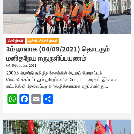
செய்திகள்
முக்கியச் செய்திகள்
3ம் நாளாக (04/09/2021) தொடரும்
மனிதநேய ஈருருளிப்பயணம்
5 செப்டம்பர் 2021
2009ம் ஆண்டு தமிழீழ தேசத்தில் ஆயுதப் போராட்டம்
மெளனிக்கப்பட்டதும் தமிழர்களின் போராட்ட வடிவம் இக்கால
கட்டத்தின் தேவைப்படி அறவழிக்களமாக உருப்பெற்றது….
WhatsApp
Facebook
Email
Share