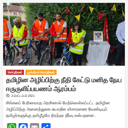
செய்திகள்
முக்கியச் செய்திகள்
தமிழின அழிப்பிற்கு நீதி கேட்டு மனித நேய
ஈருருளிப்பயணம் ஆரம்பம்
2 செப்டம்பர் 2021
சிங்களப் பேரினவாத அரசினால் மேற்கொள்ளப்பட்ட தமிழின
அழிப்பிற்கு அனைத்துலக சுயாதீன விசாரணை வேண்டியும்
தமிழர்களுக்கு தமிழீழமே நிரந்தர தீர்வு என்பதனை…
WhatsApp
Facebook
Email
Share