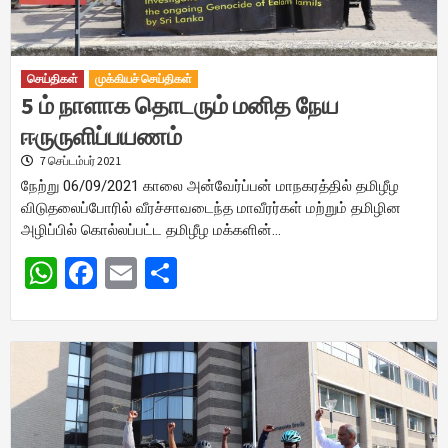
செய்திகள்
முக்கியச் செய்திகள்
5 ம் நாளாக தொடரும் மனித நேய
ஈருருளிப்பயணம்
7 செப்டம்பர் 2021
நேற்று 06/09/2021 காலை அன்வேர்ப்பன் மாநகரத்தில் தமிழீழ
விடுதலைப்போரில் வீரச்சாவடைந்த மாவீரர்கள் மற்றும் தமிழின
அழிப்பில் கொல்லப்பட்ட தமிழீழ மக்களின்…
WhatsApp
Facebook
Email
Share