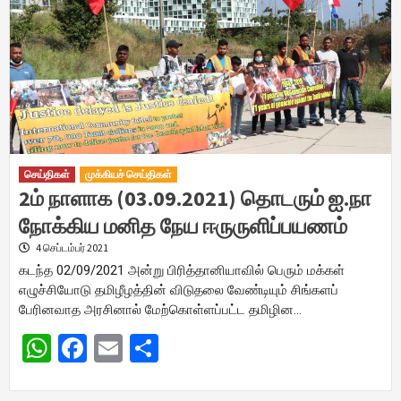
செய்திகள்
முக்கியச் செய்திகள்
2ம் நாளாக (03.09.2021) தொடரும் ஐ.நா
நோக்கிய மனித நேய ஈருருளிப்பயணம்
4 செப்டம்பர் 2021
கடந்த 02/09/2021 அன்று பிரித்தானியாவில் பெரும் மக்கள்
எழுச்சியோடு தமிழீழத்தின் விடுதலை வேண்டியும் சிங்களப்
பேரினவாத அரசினால் மேற்கொள்ளப்பட்ட தமிழின…
WhatsApp
Facebook
Email
Share