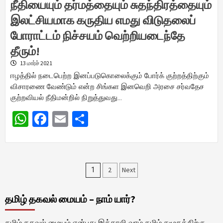
நீதியையும் தர்மத்தையும் சுதந்திரத்தையும்
இலட்சியமாக கருதிய எமது விடுதலைப்
போராட்டம் நிச்சயம் வெற்றியடைந்தே
தீரும்!
13 மார்ச் 2021
ஈழத்தில் நடைபெற்ற இனப்படுகொலைக்கும் போர்க் குற்றத்திற்கும்
விசாரணை வேண்டும் என்ற சிங்கள இனவெறி அரசை சர்வதேச
குற்றவியல் நீதிமன்றில் நிறுத்துவது…
WhatsApp
Facebook
Email
Share
Posts
2
Next
1
pagination
தமிழ் தகவல் மையம் – நாம் யார்?
தமிழ் தகவல் மையம் என்பது இத்தாலி வாழ் தமிழ் சமூகத்திற்கு