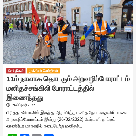
செய்திகள்
முக்கியச் செய்திகள்
11ம் நாளாக தொடரும் அறவழிப்போராட்டம்
மனிதச்சங்கிலி போராட்டத்தில்
இணைந்தது
26 பிப்ரவரி 2022
பிரித்தானியாவில் இருந்து ஆரம்பித்த மனித நேய ஈருருளிப்பயண
அறவழிப்போராட்டம் இன்று (26/02/2022) யேர்மனி நாட்டில்
லாண்டோ மாநகரில் நடைபெற்ற மனிதச்…