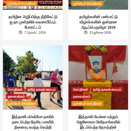
முக்கியச் செய்திகள்
முக்கியச் செய்திகள்
தமிழின அழிப்பிற்கு நீதிகேட்டு
தமிழர்களின் பண்பாட்டு
ஐ.நா முன்றலில் கவனயீர்ப்புப்
விழாக்களின் ஒன்றான
போராட்டம்
ஆடிப்பெருவிழா 2026
7 ஆகஸ்ட் 2026
21 ஜூலை 2026
செய்திகள்
தமிழ் தகவல் மையம்
செய்திகள்
தமிழ் தகவல் மையம்
தலையங்கம்
தலையங்கம்
முக்கியச் செய்திகள்
முக்கியச் செய்திகள்
இத்தாலி பலெர்மோ நகரில்
இத்தாலி பியல்லா மற்றும்
நடைபெற்ற தேசிய மாவீரர்
ஜெனோவா பிரதேசங்களில்
நினைவு சுமந்த வெற்றி
இடம்பெற்ற தேசத்தின்