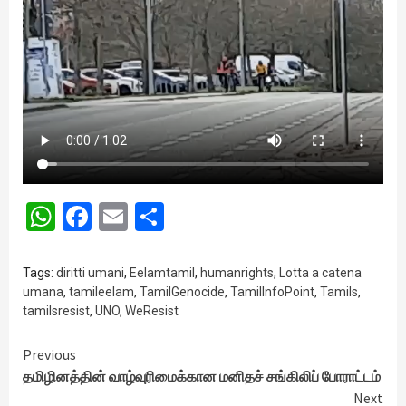
WhatsApp
Facebook
Email
Share
Tags:
diritti umani
,
Eelamtamil
,
humanrights
,
Lotta a catena
umana
,
tamileelam
,
TamilGenocide
,
TamilInfoPoint
,
Tamils
,
tamilsresist
,
UNO
,
WeResist
Continue
Previous
தமிழினத்தின் வாழ்வுரிமைக்கான மனிதச் சங்கிலிப் போராட்டம்
Reading
Next