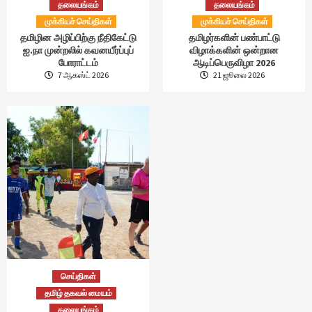
தலையங்கம்
தலையங்கம்
முக்கியச் செய்திகள்
முக்கியச் செய்திகள்
தமிழின அழிப்பிற்கு நீதிகேட்டு
தமிழர்களின் பண்பாட்டு
ஐ.நா முன்றலில் கவனயீர்ப்புப்
விழாக்களின் ஒன்றான
போராட்டம்
ஆடிப்பெருவிழா 2026
7 ஆகஸ்ட் 2026
21 ஜூலை 2026
செய்திகள்
தமிழ் தகவல் மையம்
தலையங்கம்