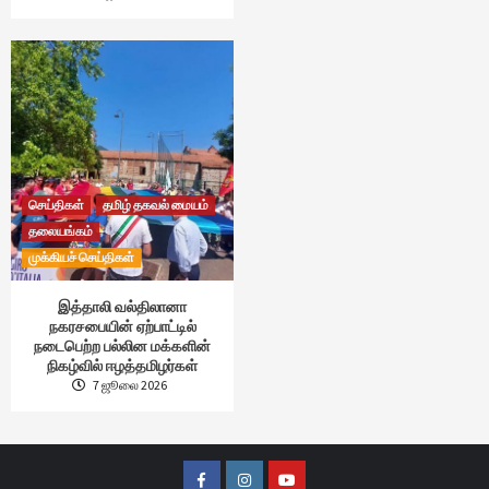
செய்திகள்
தமிழ் தகவல் மையம்
தலையங்கம்
முக்கியச் செய்திகள்
இத்தாலி வல்திலானா
நகரசபையின் ஏற்பாட்டில்
நடைபெற்ற பல்லின மக்களின்
நிகழ்வில் ஈழத்தமிழர்கள்
7 ஜூலை 2026
Facebook
Instagram
Youtube