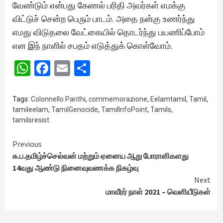
வேண்டும் என்பது கேணல் பரிதி அவர்கள் எமக்கு
விட்டுச் சென்ற பெரும் பாடம். அதை நன்கு உணர்ந்து
எமது விடுதலை வேட்கையில் தொடர்ந்து பயணிப்போம்
என இந் நாளில் சபதம் எடுத்துக் கொள்வோம்.
WhatsApp
Facebook
Email
Share
Tags:
Colonnello Parithi
,
commemorazione
,
Eelamtamil
,
Tamil
,
tamileelam
,
TamilGenocide
,
TamilInfoPoint
,
Tamils
,
tamilsresist
Continue
Previous
சு.ப.தமிழ்ச்செல்வன் மற்றும் ஏனைய ஆறு போராளிகளது
Reading
14வது ஆண்டு நினைவுவணக்க நிகழ்வு
Next
மாவீரர் நாள் 2021 – வெளியீடுகள்