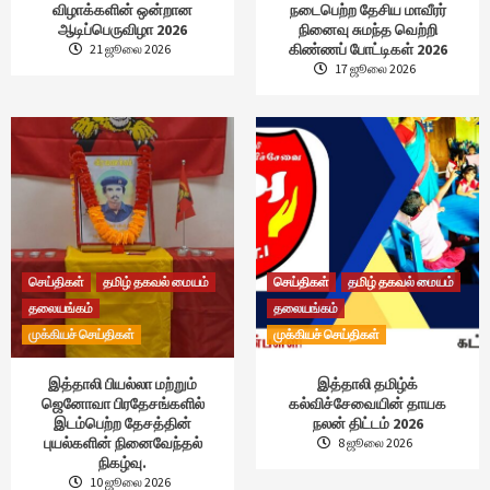
விழாக்களின் ஒன்றான
நடைபெற்ற தேசிய மாவீரர்
ஆடிப்பெருவிழா 2026
நினைவு சுமந்த வெற்றி
கிண்ணப் போட்டிகள் 2026
21 ஜூலை 2026
17 ஜூலை 2026
செய்திகள்
தமிழ் தகவல் மையம்
செய்திகள்
தமிழ் தகவல் மையம்
தலையங்கம்
தலையங்கம்
முக்கியச் செய்திகள்
முக்கியச் செய்திகள்
இத்தாலி பியல்லா மற்றும்
இத்தாலி தமிழ்க்
ஜெனோவா பிரதேசங்களில்
கல்விச்சேவையின் தாயக
இடம்பெற்ற தேசத்தின்
நலன் திட்டம் 2026
புயல்களின் நினைவேந்தல்
8 ஜூலை 2026
நிகழ்வு.
10 ஜூலை 2026