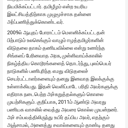
நியமிக்கப்பட்டார். தமிழீழம் என்ற உயரிய
இலட்சியத்திற்காக முழுமூச்சாக தன்னை
அர்ப்பணித்துக்கொண்டவர்.
2009ல் ஆயுதப் போராட்டம் மௌனிக்கப்பட்டதன்
பிற்பாடும் உலகெங்கும் வாழும் ஈழத்தமிழர்களின்
விடுதலை தாகம் தணியவில்லை என்று உணர்ந்த
சிங்களப் பேரினவாத அரசு, முள்ளிவாய்க்காலில்
நிகழ்த்திய கொடூரங்களைத் தொடர்ந்து, புலம்பெயர்
நாடுகளில் பணிபுரிந்த எமது விடுதலைச்
செயர்பட்டாளர்களையும் தனது இனவாத இலக்குக்கு
உள்ளாக்கியது. இதன் வெளிப்பாடே பரிதி அவர்களுக்கு
எதிராக நடைபெற்ற அச்சுறுத்தல்களும் கொலை
முயற்சிகளும். குறிப்பாக, 2011ம் ஆண்டு அவரது
பணியக வாசலில் வைத்து அவரை கொல்ல முயன்றனர்.
அச் சம்பவத்திலிருந்து உயிர் தப்பிய அவர், எதற்கும்
அஞ்சாமல், அனைத்து சவால்களையும் தாண்டி தனது