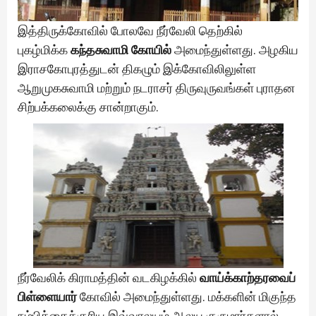
இத்திருக்கோவில் போலவே நீர்வேலி தெற்கில்
புகழ்மிக்க
கந்தசுவாமி கோயில்
அமைந்துள்ளது. அழகிய
இராசகோபுரத்துடன் திகழும் இக்கோவிலிலுள்ள
ஆறுமுகசுவாமி மற்றும் நடராசர் திருவுருவங்கள் புராதன
சிற்பக்கலைக்கு சான்றாகும்.
நீர்வேலிக் கிராமத்தின் வடகிழக்கில்
வாய்க்காற்தரவைப்
பிள்ளையார்
கோவில் அமைந்துள்ளது. மக்களின் மிகுந்த
நம்பிக்கைக்குரிய இவ்வாலயம் ஆலய குருமார்களால்