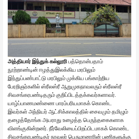
அத்தியார் இந்துக் கல்லூரி
பத்தொன்பதாம்
நூற்றாண்டின் ஈழத்துஇலக்கிய மரபிலும்
இந்துப்பண்பாட்டு மரபிலும் முக்கிய பங்காற்றிய
பேரறிஞர்களில் ஸ்ரீலஸ்ரீ ஆறுமுகநாவலரும் ஸ்ரீலஸ்ரீ
சிவசங்கரபண்டிதரும் குறிப்பிடத்தக்கவர்களாவர்.
யாழ்ப்பாணமண்ணை பாரம்பரியமாகக் கொண்ட
இவர்கள் அந்நியர் ஆட்சிக்காலத்தில் சைவமும் தமிழும்
தழைத்தோங்க அயராது உழைத்த பெருந்தகைகளாக
விளங்குகின்றனர். நீர்வேலியைப்பிறப்பிடமாகக் கொண்ட
சிவசங்கரபண்டிதர் நாவலர் பெருமானாரின் பணிகளுக்கு