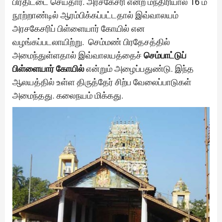
பிரதிட்டை செய்தார். அரசகேசரி என்ற மந்திரியால் 16 ம்
நூற்றாண்டில் ஆரம்பிக்கப்பட்டதால் இவ்வாலயம்
அரசகேசரிப் பிள்ளையார் கோயில் என
வழங்கப்படலாயிற்று. செம்மண் பிரதேசத்தில்
அமைந்துள்ளதால் இவ்வாலயத்தைச்
செம்பாட்டுப்
பிள்ளையார் கோயில்
என்றும் அழைப்பதுண்டு. இந்த
ஆலயத்தில் உள்ள திருத்தேர் சிற்ப வேலைப்பாடுகள்
அமைந்தது. கலைநயம் மிக்கது.