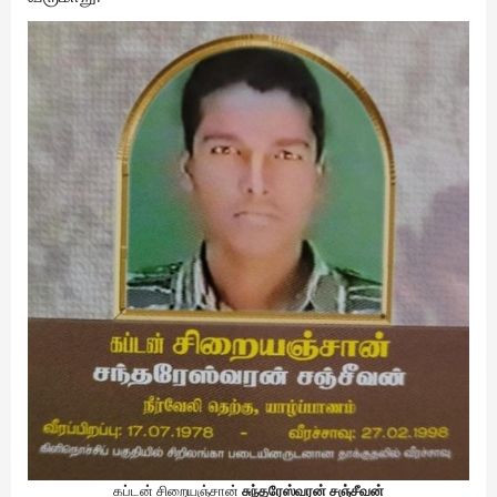
கப்டன் சிறையஞ்சான்
சுந்தரேஸ்வரன் சஞ்சீவன்