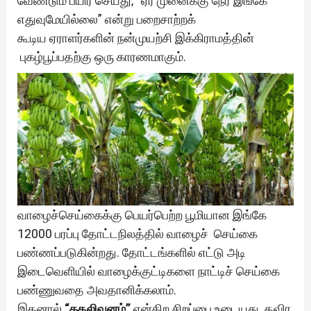
வேண்டும் பயிர் செய்து‚ “ஏர் முனைக்கு நேர் இங்கே
எதுவுமேயில்லை” என்று பறைசாற்றக்
கூடிய ஏராளர்களின் நன்முயற்சி இக்கிராமத்தின்
புகழ்பூப்பதற்கு ஒரு காரணமாகும்.
வாழைச்செய்கைக்கு பெயர்பெற்ற பூமியான இங்கே
12000 பரப்பு தோட்டநிலத்தில் வாழைச் செய்கை
பண்ணப்படுகின்றது. தோட்டங்களில் எட்டு அடி
இடைவெளியில் வாழைக்குட்டிகளை நாட்டிச் செய்கை
பண்ணுவதை அவதானிக்கலாம்.
இதனால்
“கதலிவனம்”
என்கிற சிறப்பை உடையது. தவிர