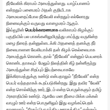
நீர்வேலிக் கிராமம் அமைந்துள்ளது. யாழ்ப்பாணம்
என்றதும் பனைமரம் அதன் குறியீடாக
அமைவதைப்போல நீர்வேலி என்றதும் எல்லோரது
நினைவுக்கும் வருவது வாழைமரம் ஆகும்.
இவ்வூரின்
பெயர்க்காரணமாக
வலிகாமம் கிழக்குப்
பகுதியில் பல பாகங்களிலுமிருந்து பாய்ந்து வருகின்ற
மழை நீரைத் தன்னுள்ளடக்கி அதனைத் தனக்கு நீர்
நிலையாலான வேலியாக்கி தன் கிழக் கெல்லையாக
அமைத்துக் கொண்டதால் “நீர்வேலி” என்னும் பெயரைக்
கொண்டதாகவும் மேலும் நிலத்தின் கீழ் நன்னீரூற்று
அமைந்துள்ள சிறப்பும் இயற்கையாகவே
இக்கிராமத்துக்கு உண்டு என்பதாலும் “நீர்வேலி” என்ற
பெயர் வந்ததாகக் கூறப்படுகின்றது. இது தவிர “வேலி”
என்ற சொல்லிற்கு ஊர், இடம் என்ற பொருள்களும் தமிழ்
அகராதியில் உண்டு. ஆகவே மன நீர்மை மிக்க மக்கள்
வாழும் ஊர் என்ற பொருளிலும் இது வழங்கப்பெறக்
காணலாம். “நீரகம் பொருந்திய ஊரகத்திரு” என்னும்