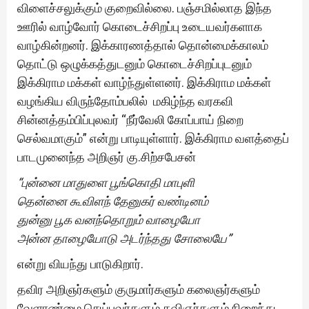
விளைச்சலுக்கும் குறைவில்லை. பஞ்சமில்லாத இந்த
ஊரில் வாழ்வோர் கொடைச்சிறப்பு உடையவர்களாக
வாழ்கின்றனர். இக்காரணத்தால் தொன்மைக்காலம்
தொட்டு ஒழுக்கத்துடனும் கொடைச்சிறப்புடனும்
இக்கிராம மக்கள் வாழ்ந்துள்ளனர். இக்கிராம மக்கள்
வழங்கிய விருந்தோம்பலில் மகிழ்ந்த வரகவி
சின்னத்தம்பிப்புலவர் “நீர்வேலி கோப்பாய் நிறை
செல்வமாகும்” என்று பாடியுள்ளார். இக்கிராம வளத்தைப்
பாடமுனைந்த அறிஞர் கு.சிற்சபேசன்
“புன்னை மாதுளை பூங்கொதி மாபுளி
தென்னை கூவிளந் தேனுகர் வண்டினம்
துன்னு பூக வனந்தொறும் வாழையோ
அன்ன தாழையோடு அடர்ந்தது சோலையே”
என்று வியந்து பாடுகிறார்.
தவிர அறிஞர்களும் குருமார்களும் கலைஞர்களும்
வேளாண்மை செய்பவர்களும் கவிஞர்களும் நிறைந்து