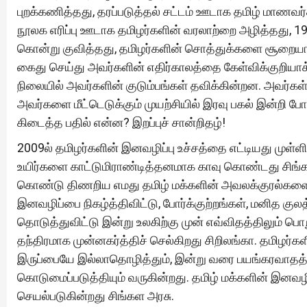
புறக்கணித்தது, தரப்படுத்தல் சட்டம் ஊடாக தமிழ் மாணவ
நூலக எரிப்பு ஊடாக தமிழர்களின் வரலாற்றை அழித்தது, 
கொன்று குவித்தது, தமிழர்களின் சொத்துக்களை சூறையாட
கைது செய்து அவர்களின் எதிர்காலத்தை கேள்விக்குறியாக
நிலையில் அவர்களின் குடும்பங்கள் தவிக்கின்றன. அவர்கள் 
அவர்களை மீட்டெடுக்கும் முயற்சியில் இரவு பகல் இன்றி போ
கிடைத்த பதில் என்ன? இறப்புச் சான்றிதழ்!
2009ல் தமிழர்களின் இனவழிப்பு உச்சத்தை எட்டியது முள்
உயிர்களை காட்டுமிராண்டித்தனமாக காவு கொண்டது சிங்கள 
கொண்டு திணறிய எமது தமிழ் மக்களின் அவலக்குரல்கள
இனவழிப்பை நிகழ்த்திவிட்டு, போர்க்குற்றங்கள், மனித குல
தொடுத்துவிட்டு இன்று உலகிற்கு முன் எவ்விதத்திலும் பொ
தந்திரமாக முன்னகர்த்திச் செல்கிறது சிறிலங்கா. தமிழர்க
இருப்பையே இல்லாதொழித்தும், இன்று வரை பயங்கரவாதத் 
கொடுமைப்படுத்தியும் வருகின்றது. தமிழ் மக்களின் இனவழி
செயல்படுகின்றது சிங்கள அரசு.