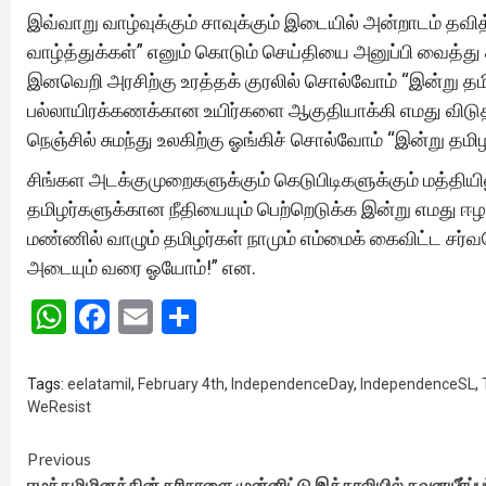
இவ்வாறு வாழ்வுக்கும் சாவுக்கும் இடையில் அன்றாடம் தவித
வாழ்த்துக்கள்” எனும் கொடும் செய்தியை அனுப்பி வைத்து 
இனவெறி அரசிற்கு உரத்தக் குரலில் சொல்வோம் “இன்று தமி
பல்லாயிரக்கணக்கான உயிர்களை ஆகுதியாக்கி எமது விட
நெஞ்சில் சுமந்து உலகிற்கு ஓங்கிச் சொல்வோம் “இன்று தமிழ
சிங்கள அடக்குமுறைகளுக்கும் கெடுபிடிகளுக்கும் மத்தியில
தமிழர்களுக்கான நீதியையும் பெற்றெடுக்க இன்று எமது ஈழத
மண்ணில் வாழும் தமிழர்கள் நாமும் எம்மைக் கைவிட்ட சர்வதே
அடையும் வரை ஓயோம்!” என.
WhatsApp
Facebook
Email
Share
Tags:
eelatamil
,
February 4th
,
IndependenceDay
,
IndependenceSL
,
WeResist
Continue
Previous
ஈழத்தமிழினத்தின் கரிநாளை முன்னிட்டு இத்தாலியில் கவனயீர்ப்புப