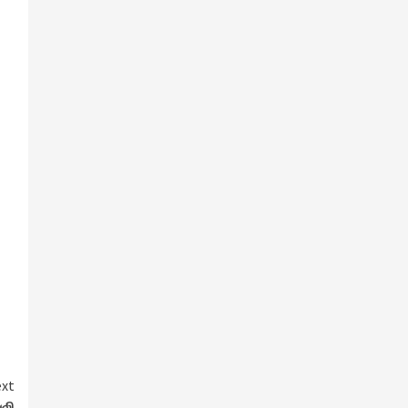
xt
ேலி