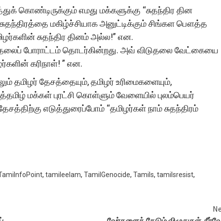
்துக் கொண்டிருக்கும் எமது மக்களுக்கு “சுதந்திர தின
சுதந்திரத்தை மகிழ்ச்சியாக அனுட்டிக்கும் சிங்கள பௌத்த
ழர்களின் சுதந்திர தினம் அல்ல!” என.
ுதலைப் போராட்டம் தொடர்கின்றது. அவ் விடுதலை வேட்கையை
ர்களின் கரிநாள்! ” என.
ும் தமிழர் தேசத்தையும், தமிழர் உரிமைகளையும்,
்தமிழ் மக்கள் புரட்சி கொள்ளும் வேளையில் புலம்பெயர்
சத்திற்கு எடுத்துரைப்போம் “தமிழர்கள் நாம் சுதந்திரம்
TamiInfoPoint
,
tamileelam
,
TamilGenocide
,
Tamils
,
tamilsresist
,
Ne
்
வேர்களைத் தேடும் விழுதுகள்-நீர்வ