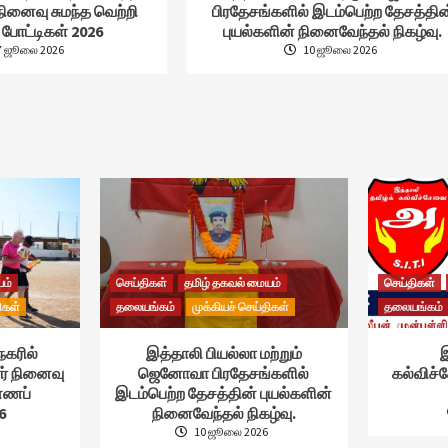
நினைவு சுமந்த வெற்றி
பிரதேசங்களில் இடம்பெற்ற தேசத்தின
போட்டிகள் 2026
புயல்களின் நினைவேந்தல் நிகழ்வு.
7 ஜூலை 2026
10 ஜூலை 2026
யம்
செய்திகள்
தமிழ் தகவல் மையம்
செய்திகள்
ிகள்
தலையங்கம்
முக்கியச் செய்திகள்
தலையங்கம்
நகரில்
இத்தாலி பியல்லா மற்றும்
இ
ர் நினைவு
ஜெனோவா பிரதேசங்களில்
கல்விச
ண்ணப்
இடம்பெற்ற தேசத்தின் புயல்களின்
6
நினைவேந்தல் நிகழ்வு.
10 ஜூலை 2026