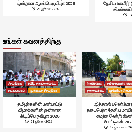
ஒன்றான ஆடிப்பெருவிழா 2026
தேசிய மாவீரர் 
கிண்ணப் 
21 ஜூலை 2026
1
உங்கள் கவனத்திற்கு
செய்திகள்
தமிழ் தகவல் மையம்
செய்திகள்
தமிழ் தகவல் மை
தலையங்கம்
முக்கியச் செய்திகள்
தலையங்கம்
முக்கியச் செய்த
தமிழர்களின் பண்பாட்டு
இத்தாலி பலெர்மோ 
விழாக்களின் ஒன்றான
நடைபெற்ற தேசிய மாவீர
ஆடிப்பெருவிழா 2026
சுமந்த வெற்றி கி
போட்டிகள் 202
21 ஜூலை 2026
17 ஜூலை 2026