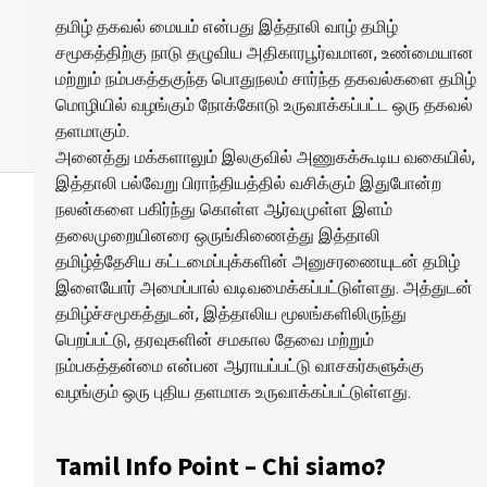
தமிழ் தகவல் மையம் என்பது இத்தாலி வாழ் தமிழ்
சமூகத்திற்கு நாடு தழுவிய அதிகாரபூர்வமான, உண்மையான
மற்றும் நம்பகத்தகுந்த பொதுநலம் சார்ந்த தகவல்களை தமிழ்
மொழியில் வழங்கும் நோக்கோடு உருவாக்கப்பட்ட ஒரு தகவல்
தளமாகும்.
அனைத்து மக்களாலும் இலகுவில் அணுகக்கூடிய வகையில்,
இத்தாலி பல்வேறு பிராந்தியத்தில் வசிக்கும் இதுபோன்ற
நலன்களை பகிர்ந்து கொள்ள ஆர்வமுள்ள இளம்
தலைமுறையினரை ஒருங்கிணைத்து இத்தாலி
தமிழ்த்தேசிய கட்டமைப்புக்களின் அனுசரணையுடன் தமிழ்
இளையோர் அமைப்பால் வடிவமைக்கப்பட்டுள்ளது. அத்துடன்
தமிழ்ச்சமூகத்துடன், இத்தாலிய மூலங்களிலிருந்து
பெறப்பட்டு, தரவுகளின் சமகால தேவை மற்றும்
நம்பகத்தன்மை என்பன ஆராயப்பட்டு வாசகர்களுக்கு
வழங்கும் ஒரு புதிய தளமாக உருவாக்கப்பட்டுள்ளது.
Tamil Info Point – Chi siamo?