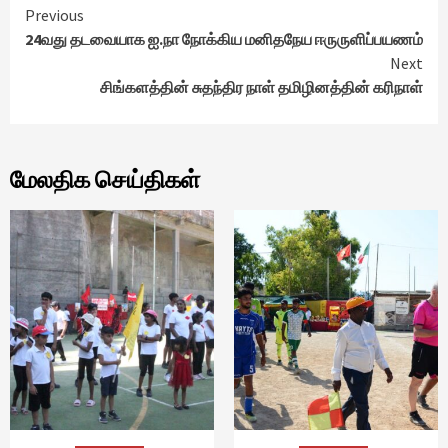
Continue
Previous
24வது தடவையாக ஐ.நா நோக்கிய மனிதநேய ஈருருளிப்பயணம்
Reading
Next
சிங்களத்தின் சுதந்திர நாள் தமிழினத்தின் கரிநாள்
மேலதிக செய்திகள்