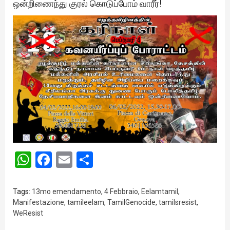
ஒன்றிணைந்து குரல் கொடுப்போம் வாரீர்!
WhatsApp
Facebook
Email
Share
Tags:
13mo emendamento
,
4 Febbraio
,
Eelamtamil
,
Manifestazione
,
tamileelam
,
TamilGenocide
,
tamilsresist
,
WeResist