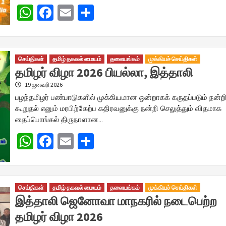
WhatsApp
Facebook
Email
Share
செய்திகள்
தமிழ் தகவல் மையம்
தலையங்கம்
முக்கியச் செய்திகள்
தமிழர் விழா 2026 பியல்லா, இத்தாலி
19 ஜனவரி 2026
பழந்தமிழர் பண்பாடுகளில் முக்கியமான ஒன்றாகக் கருதப்படும் நன்ற
கூறுதல் எனும் மரபிற்கேற்ப கதிரவனுக்கு நன்றி செலுத்தும் விதமாக
தைப்பொங்கல் திருநாளான…
WhatsApp
Facebook
Email
Share
செய்திகள்
தமிழ் தகவல் மையம்
தலையங்கம்
முக்கியச் செய்திகள்
இத்தாலி ஜெனோவா மாநகரில் நடைபெற்ற
தமிழர் விழா 2026