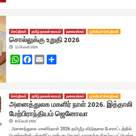
செய்திகள்
தமிழ் தகவல் மையம்
தலையங்கம்
முக்கியச் செய்திகள்
சொல்லுக்கு உறுதி 2026
12 பிப்ரவரி 2026
WhatsApp
Facebook
Email
Share
செய்திகள்
தமிழ் தகவல் மையம்
தலையங்கம்
முக்கியச் செய்திகள்
அனைத்துலக மகளிர் நாள் 2026. இத்தாலி
மேற்பிராந்தியம் ஜெனோவா
8 பிப்ரவரி 2026
. அனைத்துலக மகளிர்நாள் 2026 தமிழீழ விடுதலை போராட்டத்தில்
பெண்களின் பங்களிப்பு என்பது வெறும் வரலாற்று நிகழ்வு மட்டுமல்ல,