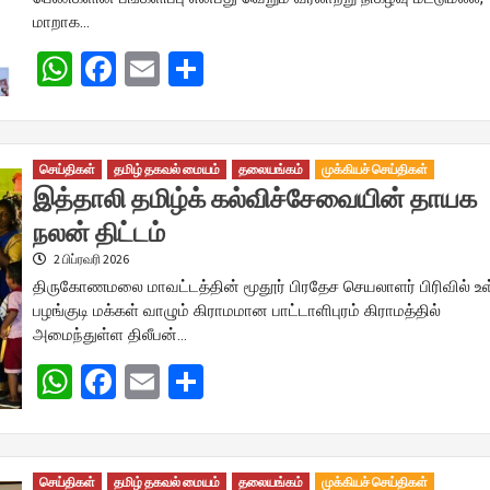
மாறாக…
WhatsApp
Facebook
Email
Share
செய்திகள்
தமிழ் தகவல் மையம்
தலையங்கம்
முக்கியச் செய்திகள்
இத்தாலி தமிழ்க் கல்விச்சேவையின் தாயக
நலன் திட்டம்
2 பிப்ரவரி 2026
திருகோணமலை மாவட்டத்தின் மூதூர் பிரதேச செயலாளர் பிரிவில் உ
பழங்குடி மக்கள் வாழும் கிராமமான பாட்டாளிபுரம் கிராமத்தில்
அமைந்துள்ள திலீபன்…
WhatsApp
Facebook
Email
Share
செய்திகள்
தமிழ் தகவல் மையம்
தலையங்கம்
முக்கியச் செய்திகள்