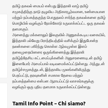
தமிழ் தகவல் மையம் என்பது இத்தாலி வாழ் தமிழ்
சமூகத்திற்கு நாடு தழுவிய அதிகாரபூர்வமான, உண்மையான
மற்றும் நம்பகத்தகுந்த பொதுநலம் சார்ந்த தகவல்களை தமிழ்
மொழியில் வழங்கும் நோக்கோடு உருவாக்கப்பட்ட ஒரு தகவல்
தளமாகும்.
அனைத்து மக்களாலும் இலகுவில் அணுகக்கூடிய வகையில்,
இத்தாலி பல்வேறு பிராந்தியத்தில் வசிக்கும் இதுபோன்ற
நலன்களை பகிர்ந்து கொள்ள ஆர்வமுள்ள இளம்
தலைமுறையினரை ஒருங்கிணைத்து இத்தாலி
தமிழ்த்தேசிய கட்டமைப்புக்களின் அனுசரணையுடன் தமிழ்
இளையோர் அமைப்பால் வடிவமைக்கப்பட்டுள்ளது. அத்துடன்
தமிழ்ச்சமூகத்துடன், இத்தாலிய மூலங்களிலிருந்து
பெறப்பட்டு, தரவுகளின் சமகால தேவை மற்றும்
நம்பகத்தன்மை என்பன ஆராயப்பட்டு வாசகர்களுக்கு
வழங்கும் ஒரு புதிய தளமாக உருவாக்கப்பட்டுள்ளது.
Tamil Info Point – Chi siamo?