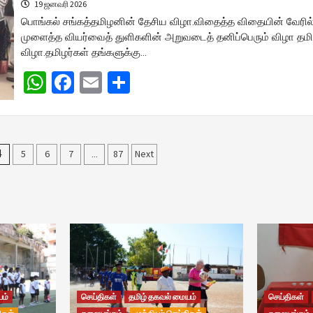
19 ஜனவரி 2026
பொங்கல் சங்கத்தமிழனின் தேசிய விழா.விதைத்த விதையின் வேரில
முளைத்த வியர்வைத் துளிகளின் அறுவடைத் தனிப்பெரும் விழா தமி
விழா.தமிழர்கள் தங்களுக்கு…
WhatsApp
Facebook
Email
Share
5
6
7
87
Next
4
…
யம்
செய்திகள்
தமிழ் தகவல் மையம்
செய்திகள்