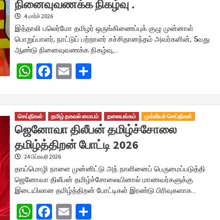
நினைவுவணக்க நிகழ்வு .
4 மார்ச் 2026
இத்தாலி பலெர்மோ தமிழர் ஒருங்கிணைப்புக் குழு முன்னாள்
பொறுப்பாளர், நாட்டுப் பற்றாளர் சச்சிதானந்தம் அவர்களின், 5வது
ஆண்டு நினைவுவணக்க நிகழ்வு,…
WhatsApp
Facebook
Email
Share
செய்திகள்
தமிழ் தகவல் மையம்
தலையங்கம்
முக்கியச் செய்திகள்
ஜெனோவா திலீபன் தமிழ்ச்சோலை
தமிழ்த்திறன் போட்டி 2026
24 பிப்ரவரி 2026
தாய்மொழி நாளை முன்னிட்டு அந் நாளினைப் பெருமைப்படுத்தி
ஜெனோவா திலீபன் தமிழ்ச்சோலையினால் மாணவர்களுக்கு
இடையிலான தமிழ்த்திறன் போட்டிகள் இரண்டு பிரிவுகளாக…
WhatsApp
Facebook
Email
Share