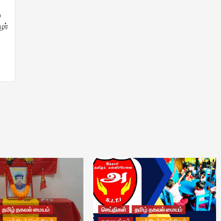
்
ழர்
தமிழ் தகவல் மையம்
செய்திகள்
தமிழ் தகவல் மையம்